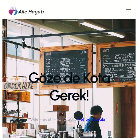
İçeriğe
geç
Göze de Kota
Gerek!
Aile Hayatı
·
Haz 12, 2015
·
Rehber Sorular