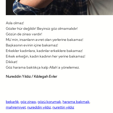
Asla olmaz!
Gözler hür değildir! Beyinsiz göz olmamalıdır!
Gözün de zinası vardır!
Mü’min, insanların avret olan yerlerine bakamaz!
Başkasının evinin içine bakamaz!
Erkekler kadınlara, kadınlar erkeklere bakamaz!
Erkek erkeğin, kadın kadının her yerine bakamaz!
Dikkat!
Göz harama baktıkça kalp Allah’a yönelemez.
Nureddin Yıldız / Kıblegah Evler
bekarlık
, 
göz zinası
, 
gözü korumak
, 
harama bakmak
, 
mahremiyet
, 
nureddin yıldız
, 
nurettin yıldız