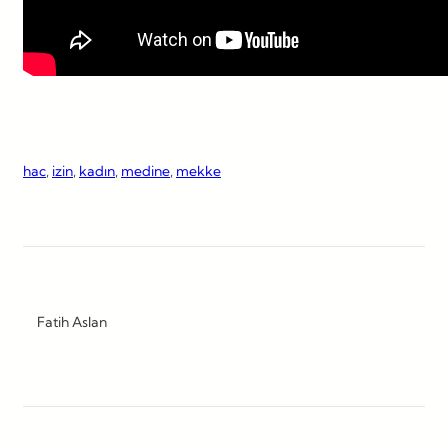
hac
, 
izin
, 
kadın
, 
medine
, 
mekke
Fatih Aslan