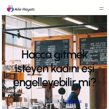
İçeriğe
geç
Hacca gitmek
isteyen kadını eşi
engelleyebilir mi?
Fatih Aslan
·
Ara 25, 2021
·
Aile Hayatı