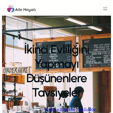
İçeriğe
geç
İkinci Evliliğini
Yapmayı
Düşünenlere
Tavsiyeler
Aile
Tem 3,
Ayrılık ve Boşanma
, 
Yeni Evliliğe
·
·