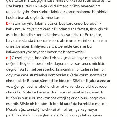
gıda tüketiminize, giyim kuşamınıza dikkat edin. Bilhassa eşiniz,
size karşı sürekli şık ve çekici durmalıdır. Sizin seveceğiniz
renkleri giysin. Konuşurken ikiniz de konuşmalarınızı birbirinizi
hoşlandıracak şeyler üzerine kurun.
b-)
Sizin her yıl ortalama yüz on beş kere cinsel beraberlik
hakkınız ve ihtiyacınız vardır. Bundan daha fazlası, sizin için bir
aşırılıktır; kendinizi tedavi ettirmeniz yararlı olur. Bu rakam,
bayan hakkında biraz daha az olabilir ama kesinlikle onun da
cinsel beraberlik ihtiyacı vardır. Genelde kadınlar bu
ihtiyaçlarını yok sayarlar bazen de hissetmezler.
c-)
Cinsel ihtiyaç, kısa süreli bir sevişme ve boşalmanın adı
değildir. Böyle bir beraberlik doyurucu ve susturucu nitelikte
değildir. Asıl cinsel beraberlik, iki nikâhlının birbirlerini tam bir
doyuma kavuşturdukları beraberliktir. O da yarım saatten az
olmamalıdır. Bir saat sürmesi ise idealdir. Sözlü, elli şakalaşmalar
ve diğer şehveti hareketlendiren etkenler de sürekli devrede
olmalıdır. Böyle bir beraberlik için cinsel beraberlik denebilir.
Kur’an’ın huzur bulmaktan söz ettiği eşler de bunu sağlayan
eşlerdir. Böyle bir beraberlik için iki taraf da hazırlıklı olmalıdır.
Mesela ağız temizliğine dikkat etmeli, aşırıya kaçmayan
parfüm kullanımını sağlamalıdır. Bunun için yatak odasının