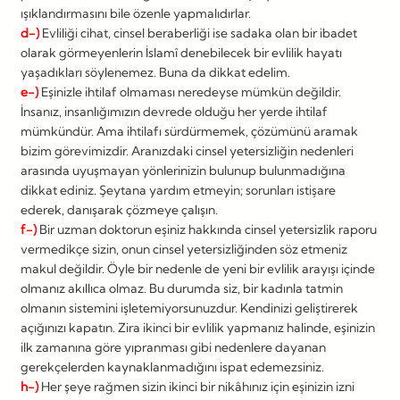
ışıklandırmasını bile özenle yapmalıdırlar.
d-)
Evliliği cihat, cinsel beraberliği ise sadaka olan bir ibadet
olarak görmeyenlerin İslamî denebilecek bir evlilik hayatı
yaşadıkları söylenemez. Buna da dikkat edelim.
e-)
Eşinizle ihtilaf olmaması neredeyse mümkün değildir.
İnsanız, insanlığımızın devrede olduğu her yerde ihtilaf
mümkündür. Ama ihtilafı sürdürmemek, çözümünü aramak
bizim görevimizdir. Aranızdaki cinsel yetersizliğin nedenleri
arasında uyuşmayan yönlerinizin bulunup bulunmadığına
dikkat ediniz. Şeytana yardım etmeyin; sorunları istişare
ederek, danışarak çözmeye çalışın.
f-)
Bir uzman doktorun eşiniz hakkında cinsel yetersizlik raporu
vermedikçe sizin, onun cinsel yetersizliğinden söz etmeniz
makul değildir. Öyle bir nedenle de yeni bir evlilik arayışı içinde
olmanız akıllıca olmaz. Bu durumda siz, bir kadınla tatmin
olmanın sistemini işletemiyorsunuzdur. Kendinizi geliştirerek
açığınızı kapatın. Zira ikinci bir evlilik yapmanız halinde, eşinizin
ilk zamanına göre yıpranması gibi nedenlere dayanan
gerekçelerden kaynaklanmadığını ispat edemezsiniz.
h-)
Her şeye rağmen sizin ikinci bir nikâhınız için eşinizin izni