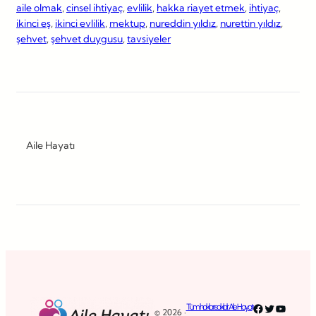
aile olmak
, 
cinsel ihtiyaç
, 
evlilik
, 
hakka riayet etmek
, 
ihtiyaç
, 
ikinci eş
, 
ikinci evlilik
, 
mektup
, 
nureddin yıldız
, 
nurettin yıldız
, 
şehvet
, 
şehvet duygusu
, 
tavsiyeler
Aile Hayatı
Facebook
Twitter
YouTub
Tüm hakları saklıdır. Aile Hayatı
© 2026 ·