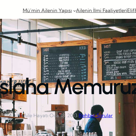
Mü’min Ailenin Yapısı
Ailenin İlmi Faaliyetleri
Elif
Islaha Memuru
Aile Hayatı
·
Oca 18, 2013
·
Rehber Sorular