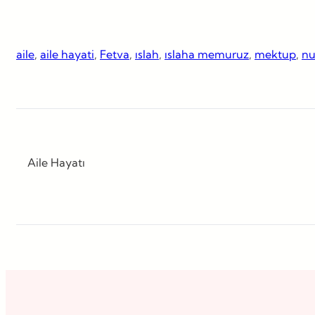
aile
, 
aile hayati
, 
Fetva
, 
ıslah
, 
ıslaha memuruz
, 
mektup
, 
nu
Aile Hayatı