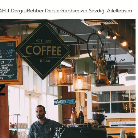
&Elif Dergisi
Rehber Dersler
Rabbimizin Sevdiği Aile
İletişim
z