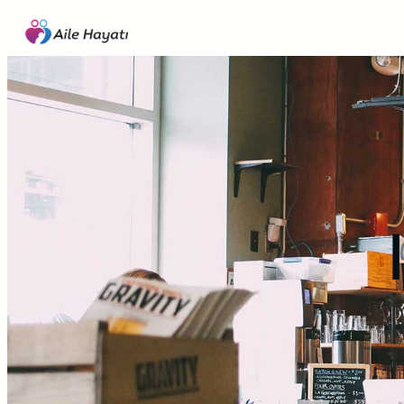
İçeriğe
geç