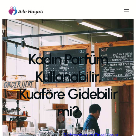
İçeriğe
geç
Kadın Parfüm
Kullanabilir,
Kuaföre Gidebilir
mi?
Aile Hayatı
·
Kas 29, 2012
·
Mahremiyet ve Cinsel Hayat