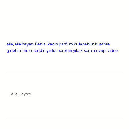
aile
, 
aile hayati
, 
Fetva
, 
kadın parfüm kullanabilir
, 
kuaföre
gidebilir mi
, 
nureddin yıldız
, 
nurettin yıldız
, 
soru-cevap
, 
video
Aile Hayatı