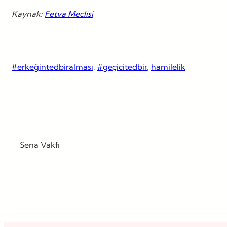
Kaynak:
Fetva Meclisi
#erkeğintedbiralması
, 
#geçicitedbir
, 
hamilelik
Sena Vakfı