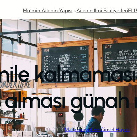
Mü’min Ailenin Yapısı
Ailenin İlmi Faaliyetleri
Elif
ile kalmaması 
r alması günah 
Sena Vakfı
·
Tem 20, 2023
·
Mahremiyet ve Cinsel Hayat