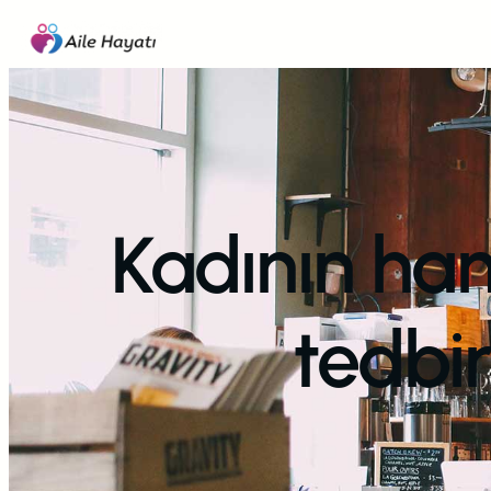
İçeriğe
geç
Kadının ham
tedbi