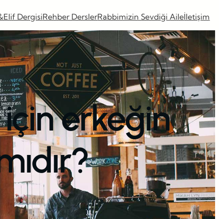
&Elif Dergisi
Rehber Dersler
Rabbimizin Sevdiği Aile
İletişim
için erkeğin
mıdır?