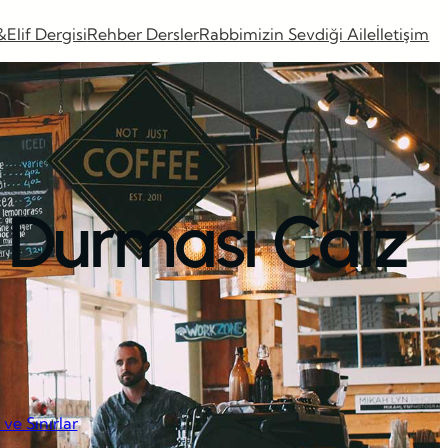
&Elif Dergisi
Rehber Dersler
Rabbimizin Sevdiği Aile
İletişim
a Durması Caiz
ve Sınırlar