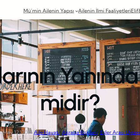
Mü’min Ailenin Yapısı
Ailenin İlmi Faaliyetleri
Elif
larının Yanınd
midir?
ı
·
May 12, 2014
·
Aile Hayatı
, 
Akraba İlişkileri
, 
Eşler Arası Uyum 