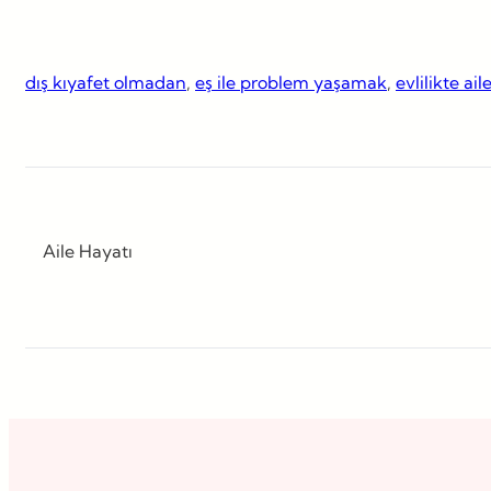
dış kıyafet olmadan
, 
eş ile problem yaşamak
, 
evlilikte ail
Aile Hayatı