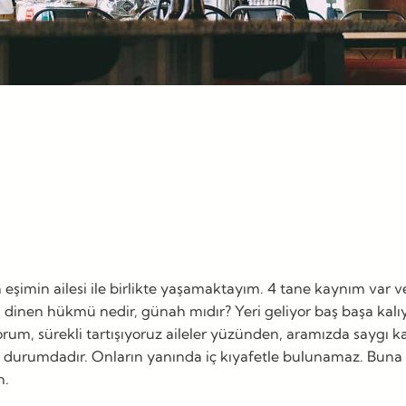
min ailesi ile birlikte yaşamaktayım. 4 tane kaynım var ve he
n dinen hükmü nedir, günah mıdır? Yeri geliyor baş başa kalı
orum, sürekli tartışıyoruz aileler yüzünden, aramızda saygı
urumdadır. Onların yanında iç kıyafetle bulunamaz. Buna göre
ın.