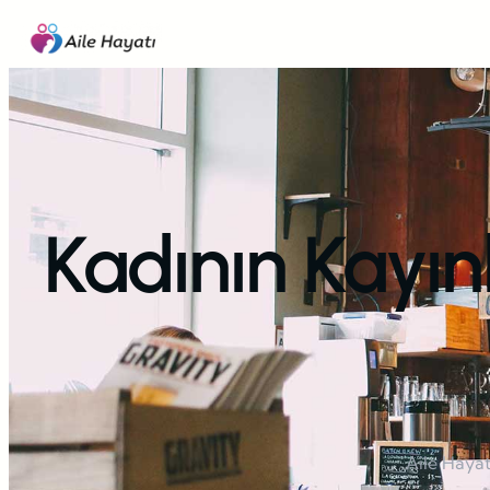
İçeriğe
geç
Kadının Kayın
Aile Hayat