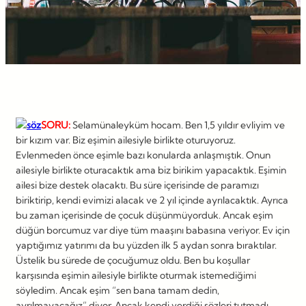
SORU:
Selamünaleyküm hocam. Ben 1,5 yıldır evliyim ve
bir kızım var. Biz eşimin ailesiyle birlikte oturuyoruz.
Evlenmeden önce eşimle bazı konularda anlaşmıştık. Onun
ailesiyle birlikte oturacaktık ama biz birikim yapacaktık. Eşimin
ailesi bize destek olacaktı. Bu süre içerisinde de paramızı
biriktirip, kendi evimizi alacak ve 2 yıl içinde ayrılacaktık. Ayrıca
bu zaman içerisinde de çocuk düşünmüyorduk. Ancak eşim
düğün borcumuz var diye tüm maaşını babasına veriyor. Ev için
yaptığımız yatırımı da bu yüzden ilk 5 aydan sonra bıraktılar.
Üstelik bu sürede de çocuğumuz oldu. Ben bu koşullar
karşısında eşimin ailesiyle birlikte oturmak istemediğimi
söyledim. Ancak eşim “sen bana tamam dedin,
ayrılmayacağız” diyor. Ancak kendi verdiği sözleri tutmadı.