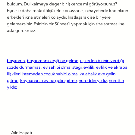
buldum. Dul kalmaya değer bir işkence mi görüyorsunuz?
Eşinizle daha makul ölçülerle konuşsanız, nihayetinde kadınların
erkekleri ikna etmeleri kolaydır. İnatlaşarak ise bir yere
gelemezsiniz. Eşinizin bir Sünnet’i yapmak için size sorması ise
asla gerekmez.
boşanma
, 
boşanmanın eşiğine gelme
, 
eşlerden birinin verdiği
sözde durmaması
, 
ev sahibi olma isteği
, 
evlilik
, 
evlilik ve akraba
ilişkileri
, 
istemeden çocuk sahibi olma
, 
kalabalık eve gelin
gitme
, 
kaynananın evine gelin gitme
, 
nureddin yıldız
, 
nurettin
yıldız
Aile Hayatı