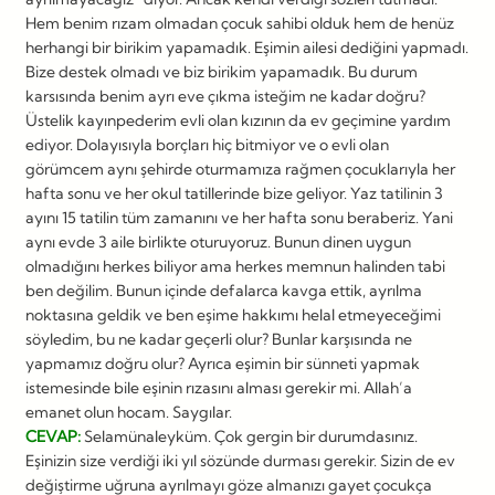
Hem benim rızam olmadan çocuk sahibi olduk hem de henüz
herhangi bir birikim yapamadık. Eşimin ailesi dediğini yapmadı.
Bize destek olmadı ve biz birikim yapamadık. Bu durum
karsısında benim ayrı eve çıkma isteğim ne kadar doğru?
Üstelik kayınpederim evli olan kızının da ev geçimine yardım
ediyor. Dolayısıyla borçları hiç bitmiyor ve o evli olan
görümcem aynı şehirde oturmamıza rağmen çocuklarıyla her
hafta sonu ve her okul tatillerinde bize geliyor. Yaz tatilinin 3
ayını 15 tatilin tüm zamanını ve her hafta sonu beraberiz. Yani
aynı evde 3 aile birlikte oturuyoruz. Bunun dinen uygun
olmadığını herkes biliyor ama herkes memnun halinden tabi
ben değilim. Bunun içinde defalarca kavga ettik, ayrılma
noktasına geldik ve ben eşime hakkımı helal etmeyeceğimi
söyledim, bu ne kadar geçerli olur? Bunlar karşısında ne
yapmamız doğru olur? Ayrıca eşimin bir sünneti yapmak
istemesinde bile eşinin rızasını alması gerekir mi. Allah’a
emanet olun hocam. Saygılar.
CEVAP:
Selamünaleyküm. Çok gergin bir durumdasınız.
Eşinizin size verdiği iki yıl sözünde durması gerekir. Sizin de ev
değiştirme uğruna ayrılmayı göze almanızı gayet çocukça