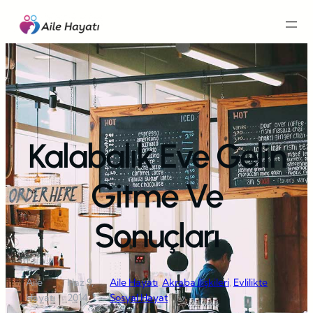
İçeriğe
geç
Kalabalık Eve Gelin
Gitme Ve
Sonuçları
Aile
Haz 9,
Aile Hayatı
, 
Akraba İlişkileri
, 
Evlilikte
·
·
Hayatı
2014
Sosyal Hayat