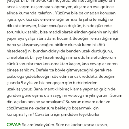
yatıyor, birbirimize dokunmuyoruz. Beni sevdiğini biliyorum
ancak saçımı okşamayan, öpmeyen, akşamları eve gelince
elinde kumanda, telefon… Yüzüme bile bakmadan konuşan,
ilgisiz, çok kez söylememe rağmen ısrarla şahsi temizliğine
dikkat etmeyen, fakat çocuğuna düşkün, işin de gücünde
sorumluluk sahibi, bize maddi olarak elinden gelenin en iyisini
yapmaya çalışan bir adam, kocam). Bebeğimi emzirdiğim için
bana yaklaşamayacağını, birlikte olursak kendini kötü
hissedeceğini, bundan dolayı da benden uzak durduğunu,
cinsel olarak bir şey hissetmediğini ima etti. İma etti diyorum
çünkü sorunlarımızı konuşmaktan kaçan, kısa cevaplar veren
bir eşe sahibim. Defalarca böyle gitmeyeceğini, gerekirse
psikologa gidebileceğini söyledim ancak reddetti. Bebeğim
şuanda 9 aylık ve biz her geçen gün birbirimizden
uzaklaşıyoruz. Bana mantıklı bir açıklama yapmadığı için de
günden güne eşime olan saygımı ve sevgimi yitiriyorum. Sorum
dini açıdan ben ne yapmalıyım? Bu sorun devam eder ve
çözülmezse ne kadar süre bekleyip boşanmak için
konuşmalıyım? Cevabınız için şimdiden teşekkürler
CEVAP:
Selamünaleyküm. Süre ne kadar uzarsa uzasın,