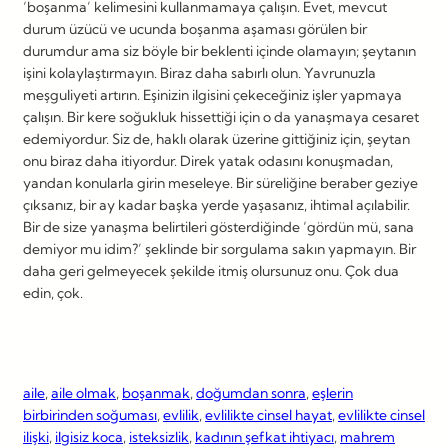
‘boşanma’ kelimesini kullanmamaya çalışın. Evet, mevcut
durum üzücü ve ucunda boşanma aşaması görülen bir
durumdur ama siz böyle bir beklenti içinde olamayın; şeytanın
işini kolaylaştırmayın. Biraz daha sabırlı olun. Yavrunuzla
meşguliyeti artırın. Eşinizin ilgisini çekeceğiniz işler yapmaya
çalışın. Bir kere soğukluk hissettiği için o da yanaşmaya cesaret
edemiyordur. Siz de, haklı olarak üzerine gittiğiniz için, şeytan
onu biraz daha itiyordur. Direk yatak odasını konuşmadan,
yandan konularla girin meseleye. Bir süreliğine beraber geziye
çıksanız, bir ay kadar başka yerde yaşasanız, ihtimal açılabilir.
Bir de size yanaşma belirtileri gösterdiğinde ‘gördün mü, sana
demiyor mu idim?’ şeklinde bir sorgulama sakın yapmayın. Bir
daha geri gelmeyecek şekilde itmiş olursunuz onu. Çok dua
edin, çok.
aile
, 
aile olmak
, 
boşanmak
, 
doğumdan sonra
, 
eşlerin
birbirinden soğuması
, 
evlilik
, 
evlilikte cinsel hayat
, 
evlilikte cinsel
ilişki
, 
ilgisiz koca
, 
isteksizlik
, 
kadının şefkat ihtiyacı
, 
mahrem