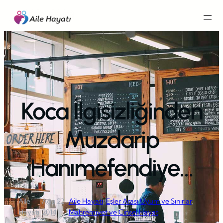
İçeriğe
geç
Koca İlgisizliğinden
Muzdarip
Hanımefendiye…
Aile
Ağu 22,
Aile Hayatı
, 
Eşler Arası Uyum ve Sınırlar
, 
·
·
Hayatı
2014
Mahremiyet ve Cinsel Hayat