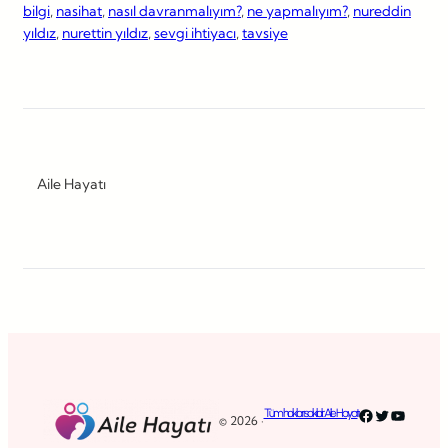
bilgi
, 
nasihat
, 
nasıl davranmalıyım?
, 
ne yapmalıyım?
, 
nureddin
yıldız
, 
nurettin yıldız
, 
sevgi ihtiyacı
, 
tavsiye
Aile Hayatı
Facebook
Twitter
YouTub
Tüm hakları saklıdır. Aile Hayatı
© 2026 ·