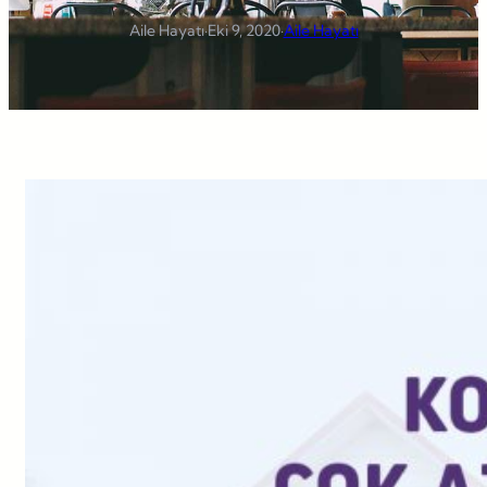
Aile Hayatı
·
Eki 9, 2020
·
Aile Hayatı