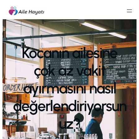
İçeriğe
geç
Kocanın ailesine
çok az vakit
ayırmasını nasıl
değerlendiriyorsun
uz?