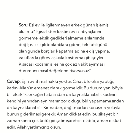
Soru:
Eşi ev ile ilgilenmeyen erkek günah işlemiş
olur mu? İlgisizlikten kastım evin ihtiyaçlarını
görmeme, eksik gedikleri almama anlamında
değil; iş ile ilgili toplantılara gitme, tek tatil günü
olan günde borçları kapatma adına ek iş yapma,
vakıflarda görev aşkıyla koşturma gibi şeyler.
Kısacası kocanın ailesine çok az vakit ayırması
durumunu nasıl değerlendiriyorsunuz?
Cevap:
Eşin evi ihmal hakkı yoktur. Cihat bile olsa yaptığı,
kadını Allah’ın emanet olarak görmelidir. Bu durum yani böyle
bir eksiklik, erkeğin hatasından da kaynaklanabilir, kadının
kendini yanından ayrılmanın zor olduğu biri yapamamasından
da kaynaklanabilir. Kırmadan, dağıtmadan konuşma yoluyla
bunun giderilmesi gerekir. Aman dikkat edin, bu şikayet bir
zaman sonra çok kötü gidişatın işaretçisi olabilir, aman dikkat
edin. Allah yardımcınız olsun.