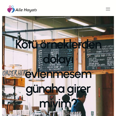
İçeriğe
geç
Kötü örneklerden
dolayı
evlenmesem
günaha girer
miyim?