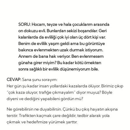
SORU: Hocam, teyze ve hala çocuklarım arasında
on dokuzu evli. Bunlardan sekizi boşandılar. Geri
kalanlarda da evliliği çok iyi olan üç dört kişi var.
Benim de evlilik yaşım geldi ama bu görüntüye
bakınca evlenmekten uzak durmak istiyorum.
Annem de bana hak veriyor. Ben evlenmesem
günaha girer miyim? Bu kadar kötü örnekten
sonra sağlıklı bir evlilik düşünemiyorum bile.
CEVAP:
Sana şunu sorayım:
Her gün şu kadar insan yollardaki kazalarda ölüyor. Birimiz çıkıp
“çok kaza oluyor, trafiğe çıkmayalım” diyor muyuz? Böyle
diyeni ve dediğini yapabileni gördün mü?
Ne görebilirsin ne duyabilirsin. Çünkü bu çıkış hayatın akışına
terstir. Trafikten kaçmak çare değildir, tedbir alarak yola
çıkmak ve hedefimize yürümek şarttır.