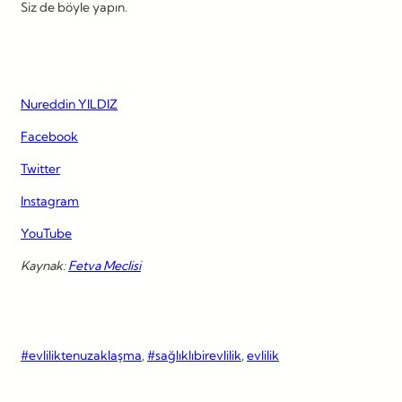
Siz de böyle yapın.
Nureddin YILDIZ
Facebook
Twitter
Instagram
YouTube
Kaynak:
Fetva Meclisi
#evliliktenuzaklaşma
, 
#sağlıklıbirevlilik
, 
evlilik