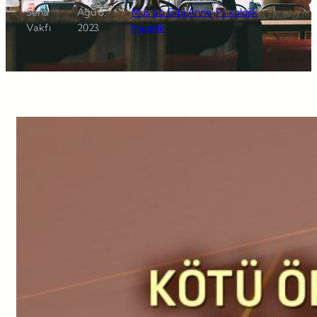
Sena
Ağu 8,
Mus’ab Gibi Anne
, 
Psikolojik
·
·
Vakfı
2023
Hazırlık