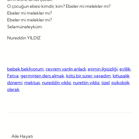
O çocuğun ebesi kimdir, kim? Ebeler mi melekler mi?
Ebeler mi melekler mi?
Ebeler mi melekler mi?
Selamünaleyküm.
Nureddin YILDIZ
bebek bekliyorum
, 
çevrem yanlış anladı
, 
eşimin ilgisizliği
, 
evlilik
, 
Fetva
, 
geçmişten ders almak
, 
kötü bir süreç yaşadım
, 
lohusalık
dönemi
, 
mektup
, 
nureddin yıldız
, 
nurettin yıldız
, 
özel
, 
psikolojik
olarak
Aile Hayatı