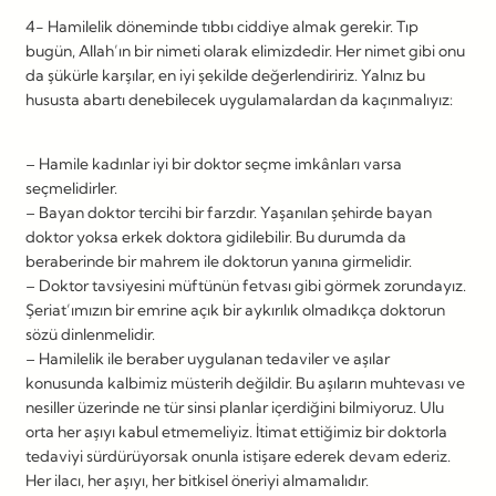
4- Hamilelik döneminde tıbbı ciddiye almak gerekir. Tıp
bugün, Allah’ın bir nimeti olarak elimizdedir. Her nimet gibi onu
da şükürle karşılar, en iyi şekilde değerlendiririz. Yalnız bu
hususta abartı denebilecek uygulamalardan da kaçınmalıyız:
– Hamile kadınlar iyi bir doktor seçme imkânları varsa
seçmelidirler.
– Bayan doktor tercihi bir farzdır. Yaşanılan şehirde bayan
doktor yoksa erkek doktora gidilebilir. Bu durumda da
beraberinde bir mahrem ile doktorun yanına girmelidir.
– Doktor tavsiyesini müftünün fetvası gibi görmek zorundayız.
Şeriat’ımızın bir emrine açık bir aykırılık olmadıkça doktorun
sözü dinlenmelidir.
– Hamilelik ile beraber uygulanan tedaviler ve aşılar
konusunda kalbimiz müsterih değildir. Bu aşıların muhtevası ve
nesiller üzerinde ne tür sinsi planlar içerdiğini bilmiyoruz. Ulu
orta her aşıyı kabul etmemeliyiz. İtimat ettiğimiz bir doktorla
tedaviyi sürdürüyorsak onunla istişare ederek devam ederiz.
Her ilacı, her aşıyı, her bitkisel öneriyi almamalıdır.