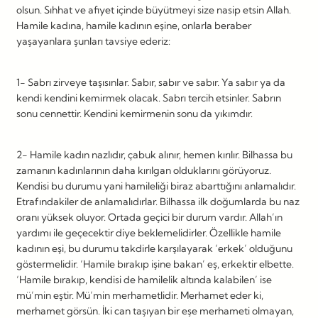
olsun. Sıhhat ve afiyet içinde büyütmeyi size nasip etsin Allah.
Hamile kadına, hamile kadının eşine, onlarla beraber
yaşayanlara şunları tavsiye ederiz:
1- Sabrı zirveye taşısınlar. Sabır, sabır ve sabır. Ya sabır ya da
kendi kendini kemirmek olacak. Sabrı tercih etsinler. Sabrın
sonu cennettir. Kendini kemirmenin sonu da yıkımdır.
2- Hamile kadın nazlıdır, çabuk alınır, hemen kırılır. Bilhassa bu
zamanın kadınlarının daha kırılgan olduklarını görüyoruz.
Kendisi bu durumu yani hamileliği biraz abarttığını anlamalıdır.
Etrafındakiler de anlamalıdırlar. Bilhassa ilk doğumlarda bu naz
oranı yüksek oluyor. Ortada geçici bir durum vardır. Allah’ın
yardımı ile geçecektir diye beklemelidirler. Özellikle hamile
kadının eşi, bu durumu takdirle karşılayarak ‘erkek’ olduğunu
göstermelidir. ‘Hamile bırakıp işine bakan’ eş, erkektir elbette.
‘Hamile bırakıp, kendisi de hamilelik altında kalabilen’ ise
mü’min eştir. Mü’min merhametlidir. Merhamet eder ki,
merhamet görsün. İki can taşıyan bir eşe merhameti olmayan,