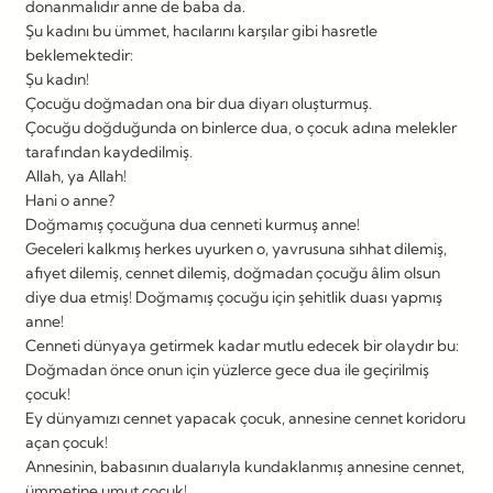
donanmalıdır anne de baba da.
Şu kadını bu ümmet, hacılarını karşılar gibi hasretle
beklemektedir:
Şu kadın!
Çocuğu doğmadan ona bir dua diyarı oluşturmuş.
Çocuğu doğduğunda on binlerce dua, o çocuk adına melekler
tarafından kaydedilmiş.
Allah, ya Allah!
Hani o anne?
Doğmamış çocuğuna dua cenneti kurmuş anne!
Geceleri kalkmış herkes uyurken o, yavrusuna sıhhat dilemiş,
afiyet dilemiş, cennet dilemiş, doğmadan çocuğu âlim olsun
diye dua etmiş! Doğmamış çocuğu için şehitlik duası yapmış
anne!
Cenneti dünyaya getirmek kadar mutlu edecek bir olaydır bu:
Doğmadan önce onun için yüzlerce gece dua ile geçirilmiş
çocuk!
Ey dünyamızı cennet yapacak çocuk, annesine cennet koridoru
açan çocuk!
Annesinin, babasının dualarıyla kundaklanmış annesine cennet,
ümmetine umut çocuk!