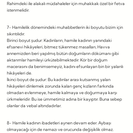
Rahimdeki ile alakalı müdahaleler için muhakkak özel bir fetva
istenmelidir.
7- Hamilelik dönemindeki muhabbetlerin iki boyutu bizim için
sıkıntılıdır.
Birinci boyut şudur: Kadınların, hamile kadının yanındaki
efsanevi hikâyeleri, bitmez tükenmez masalları, Havva
annemizden beri yapılmış bütün doğumların dökümanı gibi
aktarımlar hamileyi ürkütebilmektedir. Kör bir doğum
macerasını da benimsemeyiz, kadını efsunlayan bin bir yalanlı
hikâyeleri de.
İkinci boyut de şudur: Bu kadınlar arası kutsanmış yalan
hikâyeleri dinlemek zorunda kalan genç kızların farkında
olmadan evlenmeye, hamile kalmaya ve doğurmaya karşı
ürkmeleridir. Bu ise ümmetimiz adına bir kayıptır. Buna sebep
olanlar da vebal altındadırlar.
8- Hamile kadının ibadetleri aynen devam eder. Aybaşı
olmayacağı için de namazı ve orucunda değişiklik olmaz.