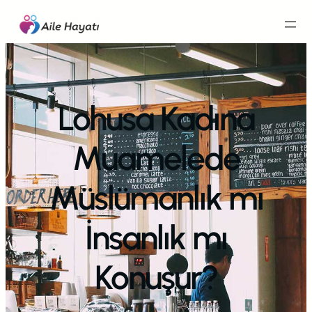
İçeriğe
geç
Lohusa Kadına
Muamelede
Müslümanlık mı
İnsanlık mı
Konuşur?