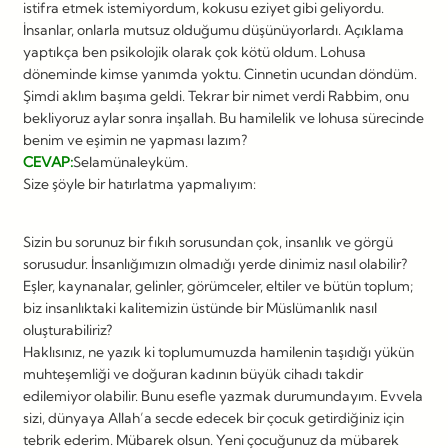
istifra etmek istemiyordum, kokusu eziyet gibi geliyordu.
İnsanlar, onlarla mutsuz olduğumu düşünüyorlardı. Açıklama
yaptıkça ben psikolojik olarak çok kötü oldum. Lohusa
döneminde kimse yanımda yoktu. Cinnetin ucundan döndüm.
Şimdi aklım başıma geldi. Tekrar bir nimet verdi Rabbim, onu
bekliyoruz aylar sonra inşallah. Bu hamilelik ve lohusa sürecinde
benim ve eşimin ne yapması lazım?
CEVAP:
Selamünaleyküm.
Size şöyle bir hatırlatma yapmalıyım:
Sizin bu sorunuz bir fıkıh sorusundan çok, insanlık ve görgü
sorusudur. İnsanlığımızın olmadığı yerde dinimiz nasıl olabilir?
Eşler, kaynanalar, gelinler, görümceler, eltiler ve bütün toplum;
biz insanlıktaki kalitemizin üstünde bir Müslümanlık nasıl
oluşturabiliriz?
Haklısınız, ne yazık ki toplumumuzda hamilenin taşıdığı yükün
muhteşemliği ve doğuran kadının büyük cihadı takdir
edilemiyor olabilir. Bunu esefle yazmak durumundayım. Evvela
sizi, dünyaya Allah’a secde edecek bir çocuk getirdiğiniz için
tebrik ederim. Mübarek olsun. Yeni çocuğunuz da mübarek