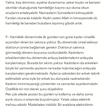
Yalnız, baş dönmesi, ayakta duramama, şeker kaybı ve benzeri
sıkıntılar oluştuğunda hamileliğin kaçıncı ayı olursa olsun
oruçlarını erteleyebilir. Namazların Sünnetlerini kılmayabilir.
Farzları oturarak kılabilir. Kadın zaten Allah’ın himayesinde idi,
hamileliği ile beraber bulutlara taşınmış gibidir artık.
9- Hamilelik döneminde ilk günden son güne kadar cinsellik
açısından dinen bir sakınca yoktur. Bu dönemde cinsel alakayı
doktorun iznine bağlamak gerekir. Doktorun sakınca
görmediği dönem boyunca sürdürülebilir. Kadınların,
erkeklerinden bu dönemde anlayış beklemelerini anlayışla
karşılamalıyız. Burada bir sıkıntı yoktur. Kadınların da erkekleri
böyle bir zamanda şeytanın ne kadar kışkırtacağını anlayışla
karşılamaları gerekmektedir. Aylarca sabreden bir erkek tebrik
edilmelidir ama öyle bir erkek bu dünyada nadirattandır.
Kadının incinmeyeceği yöntemler ve zamanlar ayarlanmalıdır.
Özellikle bir not olarak şunu düşebiliriz:
Pek çok ailede şeytan bu günleri iyi kollamış ve daha sonra
ayrık otunu o ortamda büyütmüştür. Yatak odası elektrik
trafosu gibidir. Müdahalesi risklidir. Bir aralığına elektriğinin