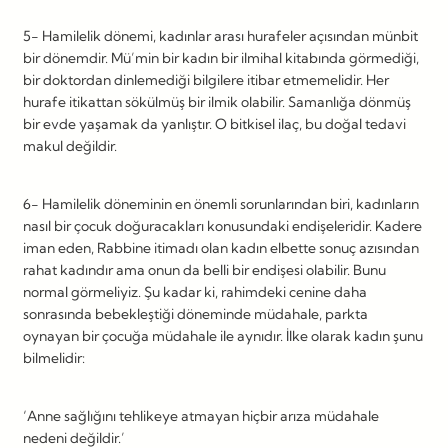
5- Hamilelik dönemi, kadınlar arası hurafeler açısından münbit
bir dönemdir. Mü’min bir kadın bir ilmihal kitabında görmediği,
bir doktordan dinlemediği bilgilere itibar etmemelidir. Her
hurafe itikattan sökülmüş bir ilmik olabilir. Samanlığa dönmüş
bir evde yaşamak da yanlıştır. O bitkisel ilaç, bu doğal tedavi
makul değildir.
6- Hamilelik döneminin en önemli sorunlarından biri, kadınların
nasıl bir çocuk doğuracakları konusundaki endişeleridir. Kadere
iman eden, Rabbine itimadı olan kadın elbette sonuç azısından
rahat kadındır ama onun da belli bir endişesi olabilir. Bunu
normal görmeliyiz. Şu kadar ki, rahimdeki cenine daha
sonrasında bebekleştiği döneminde müdahale, parkta
oynayan bir çocuğa müdahale ile aynıdır. İlke olarak kadın şunu
bilmelidir:
‘Anne sağlığını tehlikeye atmayan hiçbir arıza müdahale
nedeni değildir.’