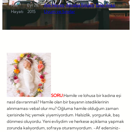
Aile
Eyl 28,
Aile Hayatı
, 
Akraba İlişkileri
, 
Eşler Arası
·
·
Hayatı
2015
Uyum ve Sınırlar
SORU:
Hamile ve lohusa bir kadına eşi
nasıl davranmalı? Hamile olan bir bayanın istediklerinin
alınmaması vebal olur mu? Oğluma hamile olduğum zaman
içerisinde hiç yemek yiyemiyordum. Halsizlik, yorgunluk, baş
dönmesi oluyordu. Yeni evliydim ve herkese açıklama yapmak
zorunda kalıyordum, sofraya oturamıyordum. -Af edersiniz-