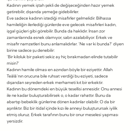
Kadının yemek iştah şekli de değişeceğinden hazır yemek
getirebilir, dışarıda yemeğe gidebilirler.
Eve sadece kadının istediği misafirler gelmelidir. Bilhassa
hamileliğin ilerlediği günlerde eve gelecek misafirleri kadın,
işgal güçleri gibi görebilir. Bunda da haklıdır. İnsan zor
zamanlarında esnek olamıyor, sabrı azalabiliyor. Erkek ve
misafir namzetleri bunu anlamalıdırlar. ‘Ne var ki bunda?’ diyen
birine sadece şu denebilir:
‘Bir kiloluk bir paketi sekiz ay hiç bırakmadan elinde tutabilir
misin?’
Kadının hamile olması en azından böyle bir eziyettir. Allah
Teâlâ’nın orucuna bile ruhsat verdiği bu eziyeti, sadece
dışarıdan seyreden erkek merhameti kıt bir erkektir.
Kadının bu dönemdeki en büyük tesellisi annesidir. Onu annesi
ile ne kadar buluşturabilirsek o, o kadar rahattır. Bunu da
abartıp bebeklik günlerine dönen kadınlar olabilir. O da bir
aşırılıktır. Biz bir itidal içinde kızı ile anneyi buluşturursak iyilik
etmiş oluruz. Erkek tarafının bunu bir onur meselesi yapması
yersizdir.