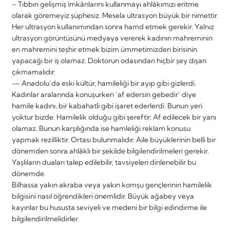
– Tıbbın gelişmiş imkânlarını kullanmayı ahlâkımızı eritme
olarak göremeyiz şüphesiz. Mesela ultrasyon büyük bir nimettir.
Her ultrasyon kullanımından sonra hamd etmek gerekir. Yalnız
ultrasyon görüntüsünü medyaya vererek kadının mahreminin
en mahremini teşhir etmek bizim ümmetimizden birisinin
yapacağı bir iş olamaz. Doktorun odasından hiçbir şey dışarı
çıkmamalıdır.
— Anadolu’da eski kültür, hamileliği bir ayıp gibi gizlerdi.
Kadınlar aralarında konuşurken ‘af edersin gebedir’ diye
hamile kadını, bir kabahatli gibi işaret ederlerdi. Bunun yeri
yoktur bizde. Hamilelik olduğu gibi şereftir. Af edilecek bir yanı
olamaz. Bunun karşılığında ise hamleliği reklam konusu
yapmak rezilliktir. Ortası bulunmalıdır. Aile büyüklerinin belli bir
dönemden sonra ahlâklı bir şekilde bilgilendirilmeleri gerekir.
Yaşlıların duaları talep edilebilir, tavsiyeleri dinlenebilir bu
dönemde.
Bilhassa yakın akraba veya yakın komşu gençlerinin hamilelik
bilgisini nasıl öğrendikleri önemlidir. Büyük ağabey veya
kayınlar bu hususta seviyeli ve medeni bir bilgi edindirme ile
bilgilendirilmelidirler.