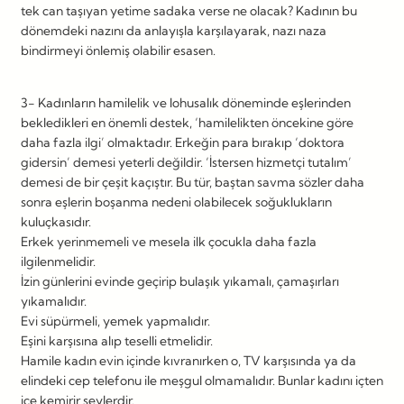
tek can taşıyan yetime sadaka verse ne olacak? Kadının bu
dönemdeki nazını da anlayışla karşılayarak, nazı naza
bindirmeyi önlemiş olabilir esasen.
3- Kadınların hamilelik ve lohusalık döneminde eşlerinden
bekledikleri en önemli destek, ‘hamilelikten öncekine göre
daha fazla ilgi’ olmaktadır. Erkeğin para bırakıp ‘doktora
gidersin’ demesi yeterli değildir. ‘İstersen hizmetçi tutalım’
demesi de bir çeşit kaçıştır. Bu tür, baştan savma sözler daha
sonra eşlerin boşanma nedeni olabilecek soğuklukların
kuluçkasıdır.
Erkek yerinmemeli ve mesela ilk çocukla daha fazla
ilgilenmelidir.
İzin günlerini evinde geçirip bulaşık yıkamalı, çamaşırları
yıkamalıdır.
Evi süpürmeli, yemek yapmalıdır.
Eşini karşısına alıp teselli etmelidir.
Hamile kadın evin içinde kıvranırken o, TV karşısında ya da
elindeki cep telefonu ile meşgul olmamalıdır. Bunlar kadını içten
içe kemirir şeylerdir.