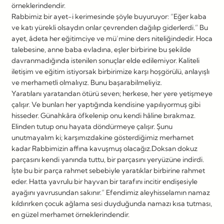
örneklerindendir.
Rabbimiz bir ayet-i kerimesinde şöyle buyuruyor: “Eğer kaba
ve katı yürekli olsaydın onlar çevrenden dağılıp giderlerdi.” Bu
ayet, âdeta her eğitimciye ve mü’mine ders niteliğindedir. Hoca
talebesine, anne baba evladına, eşler birbirine bu şekilde
davranmadığında istenilen sonuçlar elde edilemiyor. Kaliteli
iletişim ve eğitim istiyorsak birbirimize karşı hoşgörülü, anlayışlı
ve merhametli olmalıyız. Bunu başarabilmeliyiz.
Yaratılanı yaratandan ötürü seven; herkese, her yere yetişmeye
çalışır. Ve bunları her yaptığında kendisine yapılıyormuş gibi
hisseder. Günahkâra öfkelenip onu kendi hâline bırakmaz.
Elinden tutup onu hayata döndürmeye çalışır. Şunu
unutmayalım ki; karşımızdakine gösterdiğimiz merhamet
kadar Rabbimizin affına kavuşmuş olacağız.Doksan dokuz
parçasını kendi yanında tuttu, bir parçasını yeryüzüne indirdi.
İşte bu bir parça rahmet sebebiyle yaratıklar birbirine rahmet
eder. Hatta yavrulu bir hayvan bir tarafını incitir endişesiyle
ayağını yavrusundan sakınır.” Efendimiz aleyhisselamın namaz
kıldırırken çocuk ağlama sesi duyduğunda namazı kısa tutması,
en güzel merhamet örneklerindendir.