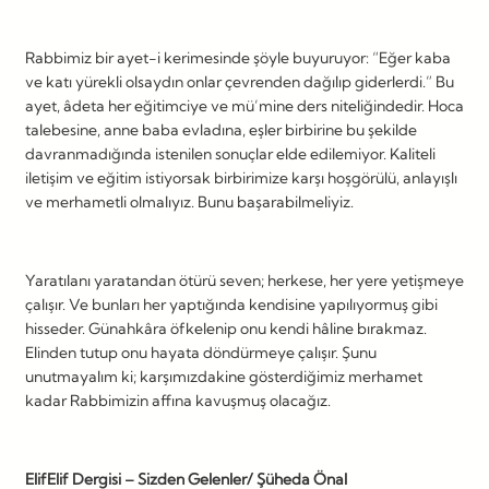
Rabbimiz bir ayet-i kerimesinde şöyle buyuruyor: “Eğer kaba
ve katı yürekli olsaydın onlar çevrenden dağılıp giderlerdi.” Bu
ayet, âdeta her eğitimciye ve mü’mine ders niteliğindedir. Hoca
talebesine, anne baba evladına, eşler birbirine bu şekilde
davranmadığında istenilen sonuçlar elde edilemiyor. Kaliteli
iletişim ve eğitim istiyorsak birbirimize karşı hoşgörülü, anlayışlı
ve merhametli olmalıyız. Bunu başarabilmeliyiz.
Yaratılanı yaratandan ötürü seven; herkese, her yere yetişmeye
çalışır. Ve bunları her yaptığında kendisine yapılıyormuş gibi
hisseder. Günahkâra öfkelenip onu kendi hâline bırakmaz.
Elinden tutup onu hayata döndürmeye çalışır. Şunu
unutmayalım ki; karşımızdakine gösterdiğimiz merhamet
kadar Rabbimizin affına kavuşmuş olacağız.
ElifElif Dergisi – Sizden Gelenler/ Şüheda Önal