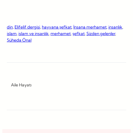
din
, 
Elifelif dergisi
, 
hayvana şefkat
, 
İnsana merhamet
, 
insanlık
, 
islam
, 
islam ve insanlık
, 
merhamet
, 
şefkat
, 
Sizden gelenler
, 
Şüheda Önal
Aile Hayatı