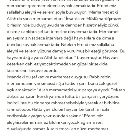
merhamet görememekten kaynaklanmaktadır. Efendimiz
sallallahu aleyhi ve sellem şöyle buyuruyor: “Merhamet et ki
Allah da sana merhamet etsin.” İnsanlık ve Müslümanlığımızın
birleşiminde bu duyguyu daha derinden hissetmeliyiz çünkü
dinimiz canlılara şefkat temeline dayanmaktadır. Merhamet
anlayışımızın sadece insanlara değil hayvanlara da olması
bundan kaynaklanmaktadır. Nitekim Efendimiz sallallahu
aleyhi ve sellem yüzüne damga vurulmuş bir eşeği görünce “Bu
hayvanı dağlayana Allah lanet etsin.” buyurmuştur. Hayvan
keserken dahi eziyet çektirmeden en güzel bir şekilde
kesmelerini tavsiye ederdi.
İnsandaki bu şefkat ve merhamet duygusu, Rabbimizin
merhametinin yansımasıdır. Şu hadis-i şerif bunu çok güzel
açıklamaktadır: “Allah merhametini yüz parçaya ayırdı. Doksan
dokuz parçasını kendi yanında tuttu, bir parçasını yeryüzüne
indirdi. İşte bu bir parça rahmet sebebiyle yaratıklar birbirine
rahmet eder. Hatta yavrulu bir hayvan bir tarafını incitir
endişesiyle ayağını yavrusundan sakınır.” Efendimiz
aleyhisselamın namaz kıldırırken çocuk ağlama sesi
duyduğunda namazı kısa tutması, en güzel merhamet