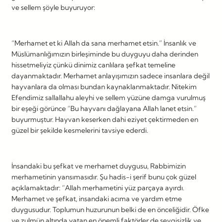
ve sellem şöyle buyuruyor:
“Merhamet et ki Allah da sana merhamet etsin.” İnsanlık ve
Müslümanlığımızın birleşiminde bu duyguyu daha derinden
hissetmeliyiz çünkü dinimiz canlılara şefkat temeline
dayanmaktadır. Merhamet anlayışımızın sadece insanlara değil
hayvanlara da olması bundan kaynaklanmaktadır. Nitekim
Efendimiz sallallahu aleyhi ve sellem yüzüne damga vurulmuş
bir eşeği görünce “Bu hayvanı dağlayana Allah lanet etsin.”
buyurmuştur. Hayvan keserken dahi eziyet çektirmeden en
güzel bir şekilde kesmelerini tavsiye ederdi.
İnsandaki bu şefkat ve merhamet duygusu, Rabbimizin
merhametinin yansımasıdır. Şu hadis-i şerif bunu çok güzel
açıklamaktadır: “Allah merhametini yüz parçaya ayırdı.
Merhamet ve şefkat, insandaki acıma ve yardım etme
duygusudur. Toplumun huzurunun belki de en önceliğidir. Öfke
ve zulmün altında yatan en önemli faktörler de sevgisizlik ve