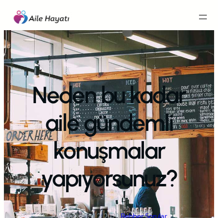
İçeriğe
geç
Neden bu kadar
aile gündemli
konuşmalar
yapıyorsunuz?
Aile Hayatı
·
Eyl 2, 2020
·
Rehber Sorular