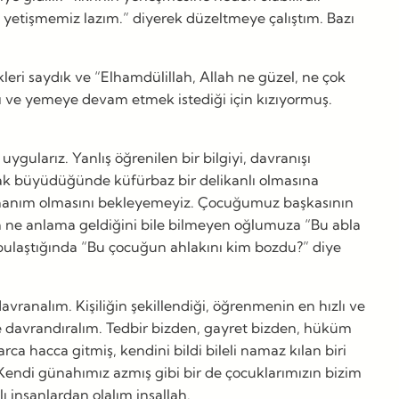
 yetişmemiz lazım.” diyerek düzeltmeye çalıştım. Bazı
eri saydık ve “Elhamdülillah, Allah ne güzel, ne çok
 ve yemeye devam etmek istediği için kızıyormuş.
gularız. Yanlış öğrenilen bir bilgiyi, davranışı
k büyüdüğünde küfürbaz bir delikanlı olmasına
ir hanım olmasını bekleyemeyiz. Çocuğumuz başkasının
ğin ne anlama geldiğini bile bilmeyen oğlumuza “Bu abla
 bulaştığında “Bu çocuğun ahlakını kim bozdu?” diye
ranalım. Kişiliğin şekillendiği, öğrenmenin en hızlı ve
le davrandıralım. Tedbir bizden, gayret bizden, hüküm
a hacca gitmiş, kendini bildi bileli namaz kılan biri
 Kendi günahımız azmış gibi bir de çocuklarımızın bizim
 insanlardan olalım inşallah.