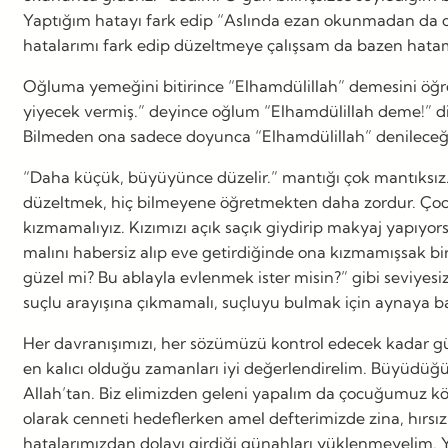
Yaptığım hatayı fark edip “Aslında ezan okunmadan da cam
hatalarımı fark edip düzeltmeye çalışsam da bazen hat
Oğluma yemeğini bitirince “Elhamdülillah” demesini öğret
yiyecek vermiş.” deyince oğlum “Elhamdülillah deme!” d
Bilmeden ona sadece doyunca “Elhamdülillah” denileceğ
“Daha küçük, büyüyünce düzelir.” mantığı çok mantıksız. “
düzeltmek, hiç bilmeyene öğretmekten daha zordur. Çoc
kızmamalıyız. Kızımızı açık saçık giydirip makyaj yapıy
malını habersiz alıp eve getirdiğinde ona kızmamışsak bi
güzel mi? Bu ablayla evlenmek ister misin?” gibi seviye
suçlu arayışına çıkmamalı, suçluyu bulmak için aynaya b
Her davranışımızı, her sözümüzü kontrol edecek kadar güç
en kalıcı olduğu zamanları iyi değerlendirelim. Büyüdüğ
Allah’tan. Biz elimizden geleni yapalım da çocuğumuz kötü
olarak cenneti hedeflerken amel defterimizde zina, hırsız
hatalarımızdan dolayı girdiği günahları yüklenmeyelim. Ya