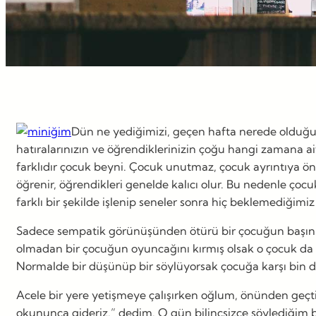
Dün ne yediğimizi, geçen hafta nerede olduğumuz
hatıralarınızın ve öğrendiklerinizin çoğu hangi zamana ai
farklıdır çocuk beyni. Çocuk unutmaz, çocuk ayrıntıya ön
öğrenir, öğrendikleri genelde kalıcı olur. Bu nedenle çoc
farklı bir şekilde işlenip seneler sonra hiç beklemediğimiz
Sadece sempatik görünüşünden ötürü bir çocuğun başını okş
olmadan bir çocuğun oyuncağını kırmış olsak o çocuk da b
Normalde bir düşünüp bir söylüyorsak çocuğa karşı bin d
Acele bir yere yetişmeye çalışırken oğlum, önünden geçt
okununca gideriz.” dedim. O gün bilinçsizce söylediğim b