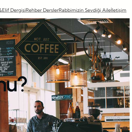
&Elif Dergisi
Rehber Dersler
Rabbimizin Sevdiği Aile
İletişim
mu?