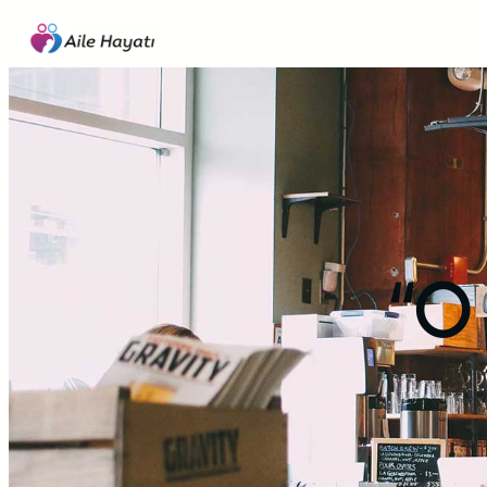
İçeriğe
geç
“O