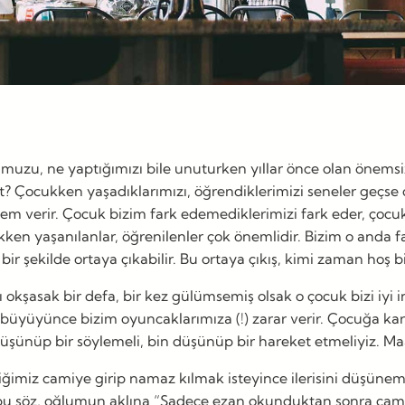
u, ne yaptığımızı bile unuturken yıllar önce olan önemsiz bir
t? Çocukken yaşadıklarımızı, öğrendiklerimizi seneler geçse 
em verir. Çocuk bizim fark edemediklerimizi fark eder, çocuk 
ukken yaşanılanlar, öğrenilenler çok önemlidir. Bizim o anda
 bir şekilde ortaya çıkabilir. Bu ortaya çıkış, kimi zaman hoş 
asak bir defa, bir kez gülümsemiş olsak o çocuk bizi iyi ins
üyüyünce bizim oyuncaklarımıza (!) zarar verir. Çocuğa karşı
üşünüp bir söylemeli, bin düşünüp bir hareket etmeliyiz. M
iğimiz camiye girip namaz kılmak isteyince ilerisini düşün
u söz, oğlumun aklına “Sadece ezan okunduktan sonra camiye g