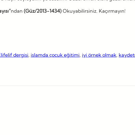
ayısı”
ndan
(Güz/2013-1434)
Okuyabilirsiniz. Kaçırmayın!
lifelif dergisi
, 
islamda çocuk eğitimi
, 
iyi örnek olmak
, 
kayde