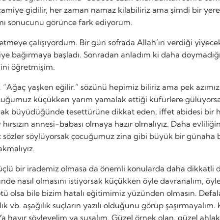
iye gidilir, her zaman namaz kılabiliriz ama şimdi bir yere
amı sonucunu görünce fark ediyorum.
meye çalışıyordum. Bir gün sofrada Allah’ın verdiği yiyecekl
iye bağırmaya başladı. Sonradan anladım ki daha doymadığı
ini öğretmişim.
Ağaç yaşken eğilir.” sözünü hepimiz biliriz ama pek azımız uy
uğumuz küçükken yarım yamalak ettiği küfürlere gülüyorsa
orsak büyüdüğünde tesettürüne dikkat eden, iffet abidesi b
r hırsızın annesi-babası olmaya hazır olmalıyız. Daha evlili
siz sözler söylüyorsak çocuğumuz zina gibi büyük bir günaha
akmalıyız.
lü bir irademiz olmasa da önemli konularda daha dikkatli dav
ünde nasıl olmasını istiyorsak küçükken öyle davranalım, öy
 olsa bile bizim hatalı eğitimimiz yüzünden olmasın. Defalarc
lık vb. aşağılık suçların yazılı olduğunu görüp şaşırmayalım.
 hayır söyleyelim ya susalım. Güzel örnek olan, güzel ahlaklı