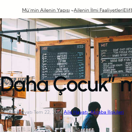
Mü’min Ailenin Yapısı
Ailenin İlmi Faaliyetleri
Elif
 Daha Çocuk” 
Aile Hayatı
·
Tem 22, 2014
·
Aile Hayatı
, 
Akraba İlişkileri