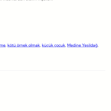
tme
, 
kötü örnek olmak
, 
küçük çocuk
, 
Medine Yeşildağ
, 