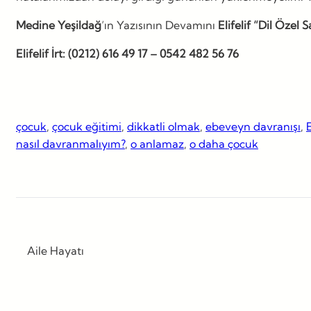
Medine Yeşildağ
‘ın Yazısının Devamını
Elifelif “Dil Özel S
Elifelif İrt: (0212) 616 49 17 – 0542 482 56 76
çocuk
, 
çocuk eğitimi
, 
dikkatli olmak
, 
ebeveyn davranışı
, 
E
nasıl davranmalıyım?
, 
o anlamaz
, 
o daha çocuk
Aile Hayatı