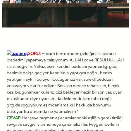
SORU:
Hocam ben elimden geldiğince, acizane
ibadetimi yapamaya çalışıyorum. ALLAH cc ve RESULULULAH
s.a.v. aşığıyım. Yalnız, eşim kendisi ibadetini yapmadığı gibi,
benimle dalga geçiyor. kendisinin yaptığını doğru, benim
yaptığımı aykırı buluyor. Çocuğumuz var, sürekli beddualı
konuşuyor ve küfür ediyor. Ben son derece rahatsızım, birçok
kez; biz günahkar kullarız, bizi bekleyen hazin bir son var, uyan
bu uykudan diye uyarsam da dinlemedi. İçim rahat değil,
gitgide soğuyorum eşimden ama kul hakkı da boynumu
büküyor. Bu durumda ne yapmalıyım?
CEVAP:
Her şeye rağmen eşler aralarındaki eşliğin gerektirdiği
sevgi ve saygıyı yitirmemeye çalışmalıdırlar. Peygamberlerin
de eşleriyle bu tür sorunları oldu ama onları boşamayı