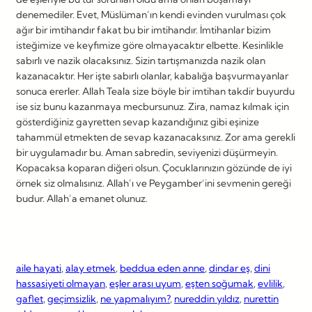
denemediler. Evet, Müslüman’ın kendi evinden vurulması çok
ağır bir imtihandır fakat bu bir imtihandır. İmtihanlar bizim
isteğimize ve keyfimize göre olmayacaktır elbette. Kesinlikle
sabırlı ve nazik olacaksınız. Sizin tartışmanızda nazik olan
kazanacaktır. Her işte sabırlı olanlar, kabalığa başvurmayanlar
sonuca ererler. Allah Teala size böyle bir imtihan takdir buyurdu
ise siz bunu kazanmaya mecbursunuz. Zira, namaz kılmak için
gösterdiğiniz gayretten sevap kazandığınız gibi eşinize
tahammül etmekten de sevap kazanacaksınız. Zor ama gerekli
bir uygulamadır bu. Aman sabredin, seviyenizi düşürmeyin.
Kopacaksa koparan diğeri olsun. Çocuklarınızın gözünde de iyi
örnek siz olmalısınız. Allah’ı ve Peygamber’ini sevmenin gereği
budur. Allah’a emanet olunuz.
aile hayati
, 
alay etmek
, 
beddua eden anne
, 
dindar eş
, 
dini
hassasiyeti olmayan
, 
eşler arası uyum
, 
eşten soğumak
, 
evlilik
, 
gaflet
, 
geçimsizlik
, 
ne yapmalıyım?
, 
nureddin yıldız
, 
nurettin