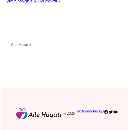
yıldız
, 
saygısızlık
, 
uyumsuzluk
Aile Hayatı
Facebook
Twitter
YouTub
Tüm hakları saklıdır. Aile Hayatı
© 2026 ·