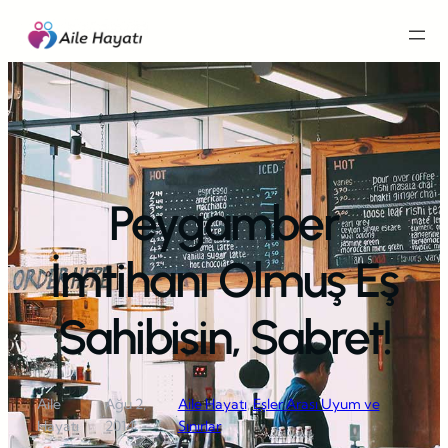
İçeriğe
geç
Peygamber
İmtihanı Olmuş Eş
Sahibisin, Sabret!
Aile
Ağu 2,
Aile Hayatı
, 
Eşler Arası Uyum ve
·
·
Hayatı
2014
Sınırlar