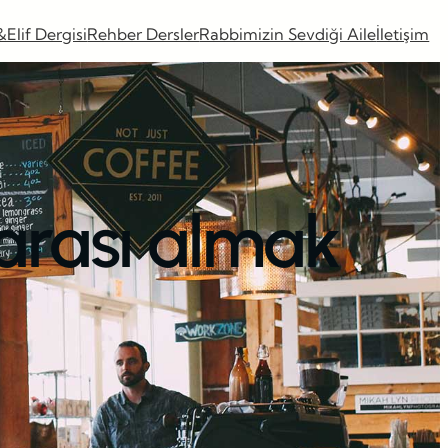
&Elif Dergisi
Rehber Dersler
Rabbimizin Sevdiği Aile
İletişim
arası almak