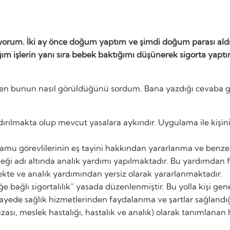
üyorum. İki ay önce doğum yaptım ve şimdi doğum parası ald
m işlerin yanı sıra bebek baktığımı düşünerek sigorta yap
uken bunun nasıl görüldüğünü sordum. Bana yazdığı cevaba gö
rılmakta olup mevcut yasalara aykırıdır. Uygulama ile kişini
kamu görevlilerinin eş tayini hakkından yararlanma ve benz
eneği adı altında analık yardımı yapılmaktadır. Bu yardımda
mekte ve analık yardımından yersiz olarak yararlanmaktadır.
bağlı sigortalılık” yasada düzenlenmiştir. Bu yolla kişi genel
 Bu sayede sağlık hizmetlerinden faydalanma ve şartlar sağl
kazası, meslek hastalığı, hastalık ve analık) olarak tanımlana