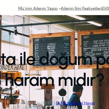
Mü’min Ailenin Yapısı
Ailenin İlmi Faaliyetleri
Elif
rta ile doğum p
haram mıdır?
Sena Vakfı
·
Eki 11, 2022
·
Evlilikte Sosyal Hayat