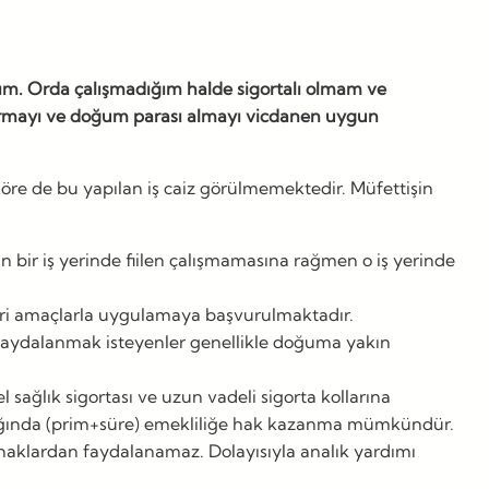
ım. Orda çalışmadığım halde sigortalı olmam ve
tırmayı ve doğum parası almayı vicdanen uygun
re de bu yapılan iş caiz görülmemektedir. Müfettişin
n bir iş yerinde fiilen çalışmamasına rağmen o iş yerinde
eri amaçlarla uygulamaya başvurulmaktadır.
n faydalanmak isteyenler genellikle doğuma yakın
 sağlık sigortası ve uzun vadeli sigorta kollarına
andığında (prim+süre) emekliliğe hak kazanma mümkündür.
n haklardan faydalanamaz. Dolayısıyla analık yardımı