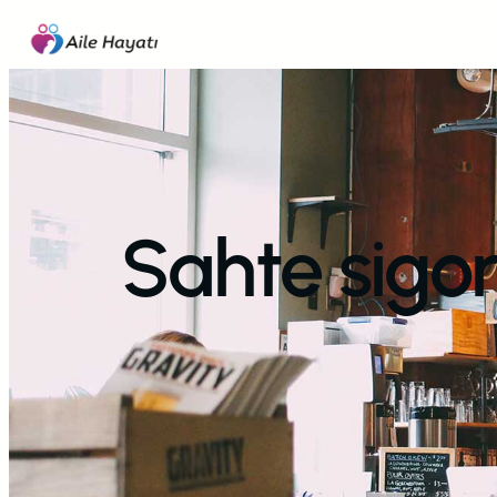
İçeriğe
geç
Sahte sigo