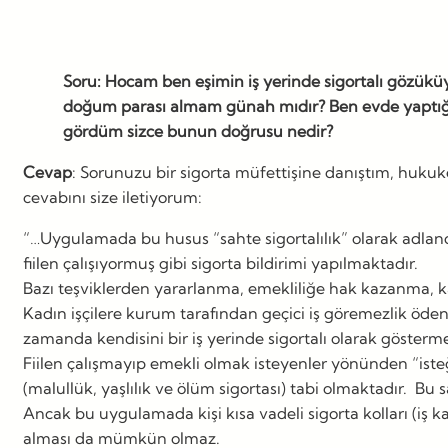
Soru: Hocam ben eşimin iş yerinde sigortalı gözük
doğum parası almam günah mıdır? Ben evde yaptığı
gördüm sizce bunun doğrusu nedir?
Cevap
: Sorunuzu bir sigorta müfettişine danıştım, huk
cevabını size iletiyorum:
“…Uygulamada bu husus “sahte sigortalılık” olarak adlandı
fiilen çalışıyormuş gibi sigorta bildirimi yapılmaktadır.
Bazı teşviklerden yararlanma, emekliliğe hak kazanma, 
Kadın işçilere kurum tarafından geçici iş göremezlik öd
zamanda kendisini bir iş yerinde sigortalı olarak göster
Fiilen çalışmayıp emekli olmak isteyenler yönünden “isteğe 
(malullük, yaşlılık ve ölüm sigortası) tabi olmaktadır.
Ancak bu uygulamada kişi kısa vadeli sigorta kolları (iş 
alması da mümkün olmaz.