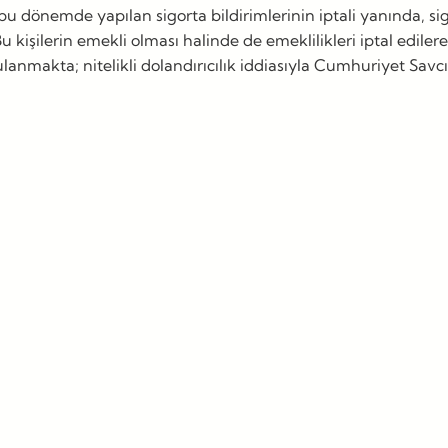
a bu dönemde yapılan sigorta bildirimlerinin iptali yanında,
 Bu kişilerin emekli olması halinde de emeklilikleri iptal edi
ygulanmakta; nitelikli dolandırıcılık iddiasıyla Cumhuriyet Sa