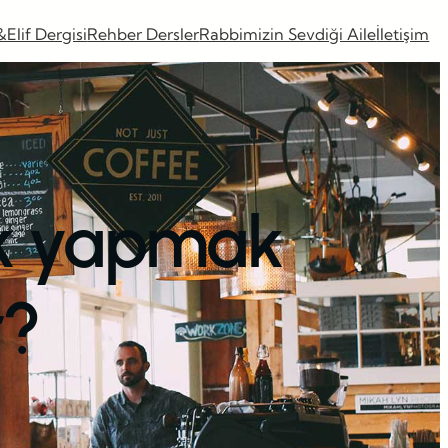
&Elif Dergisi
Rehber Dersler
Rabbimizin Sevdiği Aile
İletişim
uk yapmak
r?