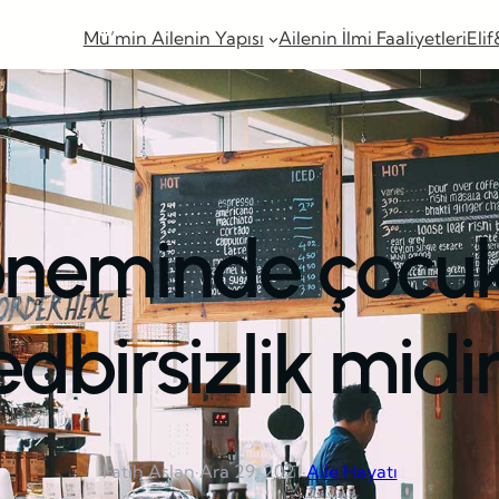
Mü’min Ailenin Yapısı
Ailenin İlmi Faaliyetleri
Elif
öneminde çoc
edbirsizlik midi
Fatih Aslan
·
Ara 29, 2021
·
Aile Hayatı