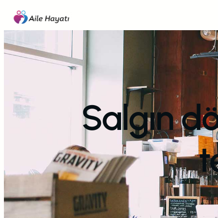
İçeriğe
geç
Salgın d
t