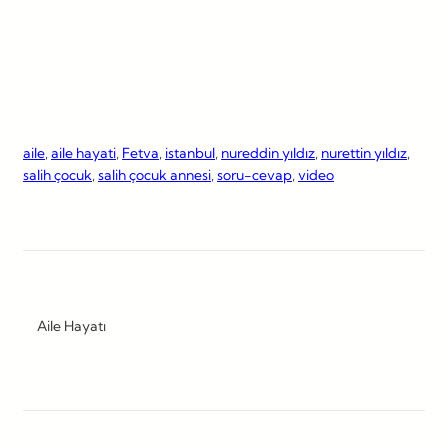
aile
, 
aile hayati
, 
Fetva
, 
istanbul
, 
nureddin yıldız
, 
nurettin yıldız
, 
salih çocuk
, 
salih çocuk annesi
, 
soru-cevap
, 
video
Aile Hayatı