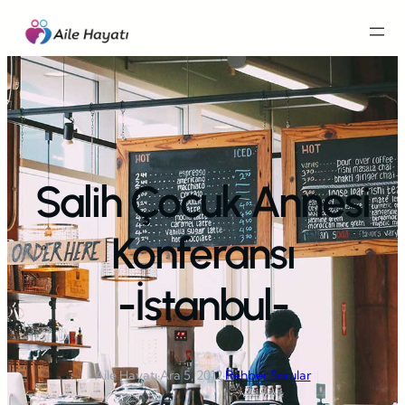
İçeriğe
geç
Salih Çocuk Annesi
Konferansı
-İstanbul-
Aile Hayatı
·
Ara 5, 2012
·
Rehber Sorular