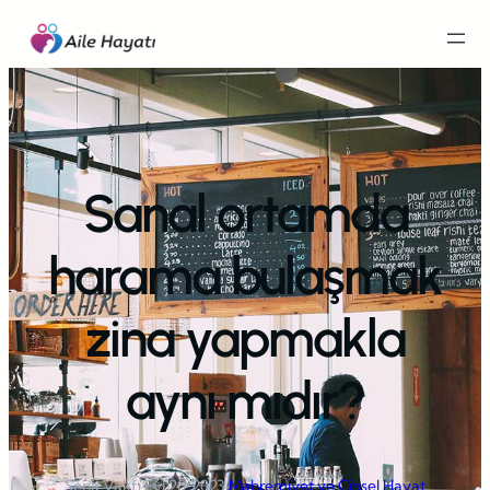
İçeriğe
geç
Sanal ortamda
harama bulaşmak
zina yapmakla
aynı mıdır?
Sena Vakfı
·
Eyl 20, 2023
·
Mahremiyet ve Cinsel Hayat