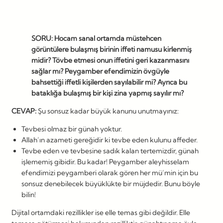
SORU: Hocam sanal ortamda müstehcen
görüntülere bulaşmış birinin iffeti namusu kirlenmiş
midir? Tövbe etmesi onun iffetini geri kazanmasını
sağlar mı? Peygamber efendimizin övgüyle
bahsettiği iffetli kişilerden sayılabilir mi? Ayrıca bu
bataklığa bulaşmış bir kişi zina yapmış sayılır mı?
CEVAP:
Şu sonsuz kadar büyük kanunu unutmayınız:
Tevbesi olmaz bir günah yoktur.
Allah’ın azameti gereğidir ki tevbe eden kulunu affeder.
Tevbe eden ve tevbesine sadık kalan tertemizdir, günah
işlememiş gibidir. Bu kadar! Peygamber aleyhisselam
efendimizi peygamberi olarak gören her mü’min için bu
sonsuz denebilecek büyüklükte bir müjdedir. Bunu böyle
bilin!
Dijital ortamdaki rezillikler ise elle temas gibi değildir. Elle