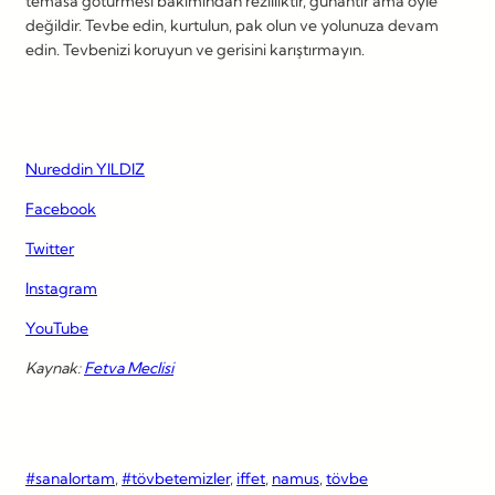
temasa götürmesi bakımından rezilliktir, günahtır ama öyle
değildir. Tevbe edin, kurtulun, pak olun ve yolunuza devam
edin. Tevbenizi koruyun ve gerisini karıştırmayın.
Nureddin YILDIZ
Facebook
Twitter
Instagram
YouTube
Kaynak:
Fetva Meclisi
#sanalortam
, 
#tövbetemizler
, 
iffet
, 
namus
, 
tövbe