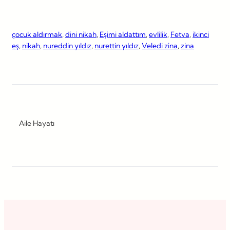
çocuk aldırmak
, 
dini nikah
, 
Eşimi aldattım
, 
evlilik
, 
Fetva
, 
ikinci
eş
, 
nikah
, 
nureddin yıldız
, 
nurettin yıldız
, 
Veledi zina
, 
zina
Aile Hayatı