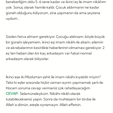
beraberliğim oldu 5-6 sene kadar ve ikinci eş ile imam nikâhım
yok. Sonuç olarak hamile kaldı. Çocuk aldırmanın ne kadar
günah olduğunu biliyorum, zina yapmanın da ama şeytana
uydum…
Sizden fetva almam gerekiyor. Çocuğu aldırsam; böyle büyük
bir günahı işleyemem, ikinci eşi imam nikâhı ile alsam; ailemin
ve akrabalarımın kesinlikle haberlerinin olmaması gerekiyor. 2
eş’ten haberi olan bir kaç arkadaşım var fakat normal
arkadaşım olarak biliyorlar.
İkinci eşe iki Müslüman şahit ile imam nikâhı kıyabilir miyim?
Tabii ki eşler arasında hiçbir zaman ayrım yapmamak şartı ile.
Hocam soruma cevap verirseniz çok rahatlayacağım.
CEVAP:
Selamünaleyküm. Nikâhı nikâh olarak
tutabilecekseniz yapın. Sonra da muhteşem bir tövbe ile
Allah’a dönün, ateşle oynamayın. Allah affetsin.