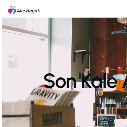
İçeriğe
geç
Son Kale 