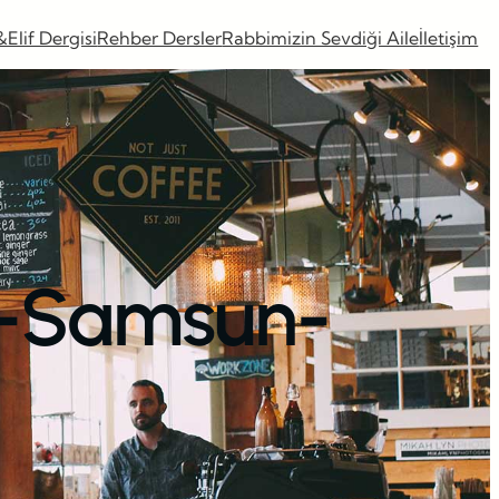
&Elif Dergisi
Rehber Dersler
Rabbimizin Sevdiği Aile
İletişim
ı -Samsun-