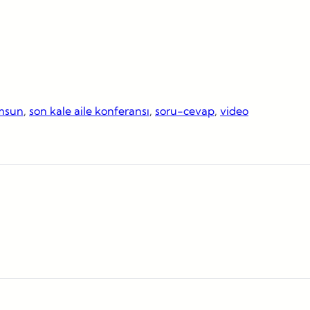
msun
, 
son kale aile konferansı
, 
soru-cevap
, 
video