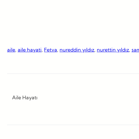
aile
, 
aile hayati
, 
Fetva
, 
nureddin yıldız
, 
nurettin yıldız
, 
sa
Aile Hayatı