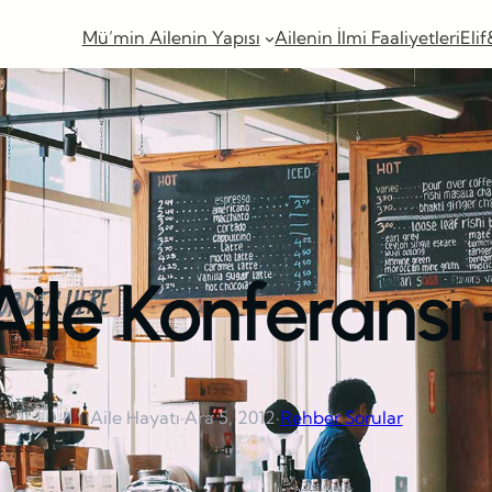
Mü’min Ailenin Yapısı
Ailenin İlmi Faaliyetleri
Elif
Aile Konferans
Aile Hayatı
·
Ara 5, 2012
·
Rehber Sorular