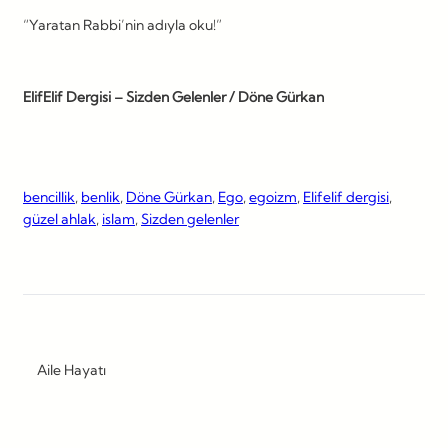
“Yaratan Rabbi’nin adıyla oku!”
ElifElif Dergisi – Sizden Gelenler / Döne Gürkan
bencillik
, 
benlik
, 
Döne Gürkan
, 
Ego
, 
egoizm
, 
Elifelif dergisi
, 
güzel ahlak
, 
islam
, 
Sizden gelenler
Aile Hayatı