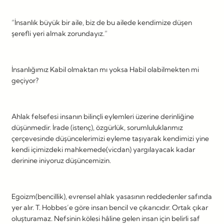
“İnsanlık büyük bir aile, biz de bu ailede kendimize düşen
şerefli yeri almak zorundayız.”
İnsanlığımız Kabil olmaktan mı yoksa Habil olabilmekten mi
geçiyor?
Ahlak felsefesi insanın bilinçli eylemleri üzerine derinliğine
düşünmedir. İrade (istenç), özgürlük, sorumluluklarımız
çerçevesinde düşüncelerimizi eyleme taşıyarak kendimizi yine
kendi içimizdeki mahkemede(vicdan) yargılayacak kadar
derinine iniyoruz düşüncemizin.
Egoizm(bencillik), evrensel ahlak yasasının reddedenler safında
yer alır. T. Hobbes’e göre insan bencil ve çıkarıcıdır. Ortak çıkar
oluşturamaz. Nefsinin kölesi hâline gelen insan için belirli saf