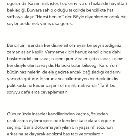
egoizmdir. Kazanmak ister, hep en iyi ve en fazlasıdır hayattan
beklediği. Bunlara sahip olduğu takdirde bencillikte hat
safhaya ulaşır. “Hepsi benim!” der. Böyle diyenlerden ortak bir
şeyler beklemek yanlış olsa gerek.
Bencil bir insandan kendisine ait olmayan bir şeyi istediğiniz
zaman aslan kesilir. Vermemek için henüz kendi içinde dahi
başlatmadığı bir savaşın içine girer. Zira en çetin savaş kişinin
kendisiyle olan savaşıdır. Hâlbuki kulun bileceği; Karun’un
bütün hazinelerini de ele geçirse ancak bağışladığı kadarını
yanında götürür. İç sorunlarını halletmeyen bir devletin dış
politikada ne kadar başarılı olma ihtimali vardır? Tarih bu
soruyu defalarca cevaplamıştır.
Günümüzde insanlar kendilerinden kaçma, özünden
uzaklaşma eylemi içerisinde kendine kale olarak egoizmi
seçmiş. “Bana dokunmayan yılan bin yaşasın!” sözünün
arkasına saklayarak egoizmi baş tacı yapmışlardır.