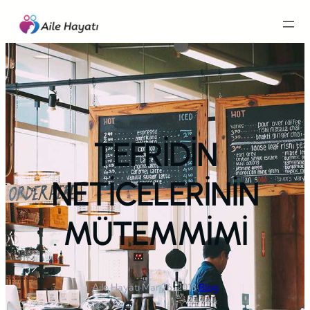
İçeriğe
geç
TEFRİDİN
NETİCELERİNİN
MÜTEMMİMİ
Aile Hayatı
·
Mar 26, 2018
·
Blog