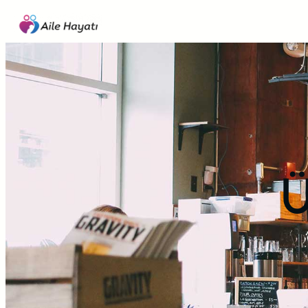
İçeriğe
geç
Ü