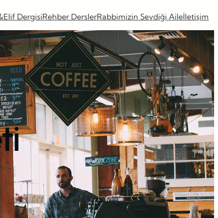
&Elif Dergisi
Rehber Dersler
Rabbimizin Sevdiği Aile
İletişim
ti