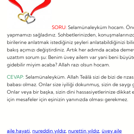
SORU:
Selamünaleyküm hocam. Önceli
yapmamızı sağladınız. Sohbetlerinizden, konuşmalarınızdan
birilerine anlatmak istediğiniz şeyleri anlatabildiğinizi 
bakış açımızı değiştirdiniz. Artık her adımda acaba demey
uzattım sorum şu: Benim üvey ailem var yani beni büyüten
gidebilir miyim acaba? Allah razı olsun hocam.
CEVAP:
Selamünaleyküm. Allah Teâlâ sizi de bizi de rız
babası olmaz. Onlar size iyiliği dokunmuş, sizin de saygı
Onlar veya bir başka, sizin dini hassasiyetlerinize dikkat e
için mesafeler için eşinizin yanınızda olması gerekmez.
aile hayati
, 
nureddin yıldız
, 
nurettin yıldız
, 
üvey aile