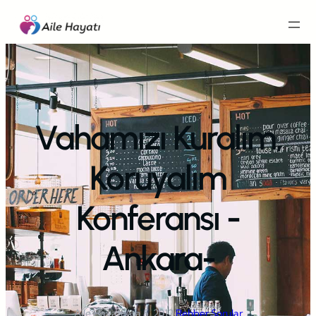
İçeriğe
geç
Vahamızı Kuralım,
Koruyalım
Konferansı -
Ankara-
Aile Hayatı
·
Ara 5, 2012
·
Rehber Sorular