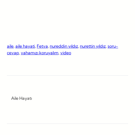
aile
, 
aile hayati
, 
Fetva
, 
nureddin yıldız
, 
nurettin yıldız
, 
soru-
cevap
, 
vahamızı koruyalım
, 
video
Aile Hayatı