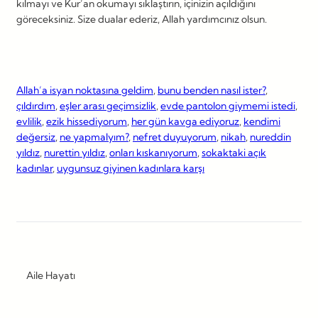
kılmayı ve Kur’an okumayı sıklaştırın, içinizin açıldığını
göreceksiniz. Size dualar ederiz, Allah yardımcınız olsun.
Allah’a isyan noktasına geldim
, 
bunu benden nasıl ister?
, 
çıldırdım
, 
eşler arası geçimsizlik
, 
evde pantolon giymemi istedi
, 
evlilik
, 
ezik hissediyorum
, 
her gün kavga ediyoruz
, 
kendimi
değersiz
, 
ne yapmalyım?
, 
nefret duyuyorum
, 
nikah
, 
nureddin
yıldız
, 
nurettin yıldız
, 
onları kıskanıyorum
, 
sokaktaki açık
kadınlar
, 
uygunsuz giyinen kadınlara karşı
Aile Hayatı