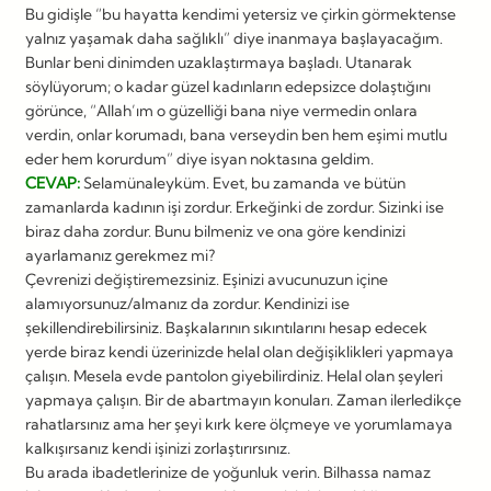
Bu gidişle “bu hayatta kendimi yetersiz ve çirkin görmektense
yalnız yaşamak daha sağlıklı” diye inanmaya başlayacağım.
Bunlar beni dinimden uzaklaştırmaya başladı. Utanarak
söylüyorum; o kadar güzel kadınların edepsizce dolaştığını
görünce, “Allah’ım o güzelliği bana niye vermedin onlara
verdin, onlar korumadı, bana verseydin ben hem eşimi mutlu
eder hem korurdum” diye isyan noktasına geldim.
CEVAP:
Selamünaleyküm. Evet, bu zamanda ve bütün
zamanlarda kadının işi zordur. Erkeğinki de zordur. Sizinki ise
biraz daha zordur. Bunu bilmeniz ve ona göre kendinizi
ayarlamanız gerekmez mi?
Çevrenizi değiştiremezsiniz. Eşinizi avucunuzun içine
alamıyorsunuz/almanız da zordur. Kendinizi ise
şekillendirebilirsiniz. Başkalarının sıkıntılarını hesap edecek
yerde biraz kendi üzerinizde helal olan değişiklikleri yapmaya
çalışın. Mesela evde pantolon giyebilirdiniz. Helal olan şeyleri
yapmaya çalışın. Bir de abartmayın konuları. Zaman ilerledikçe
rahatlarsınız ama her şeyi kırk kere ölçmeye ve yorumlamaya
kalkışırsanız kendi işinizi zorlaştırırsınız.
Bu arada ibadetlerinize de yoğunluk verin. Bilhassa namaz