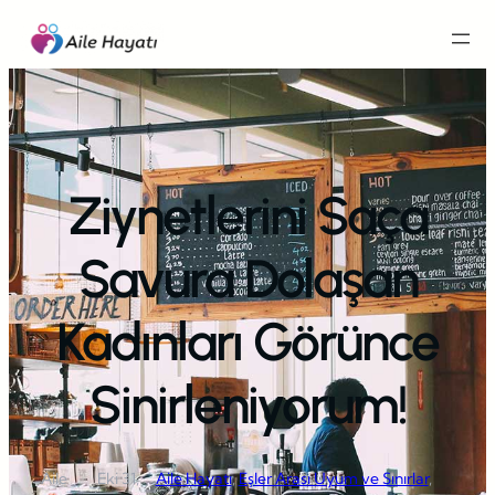
İçeriğe
geç
Ziynetlerini Saça
Savura Dolaşan
Kadınları Görünce
Sinirleniyorum!
Aile
Eki 31,
Aile Hayatı
, 
Eşler Arası Uyum ve Sınırlar
, 
·
·