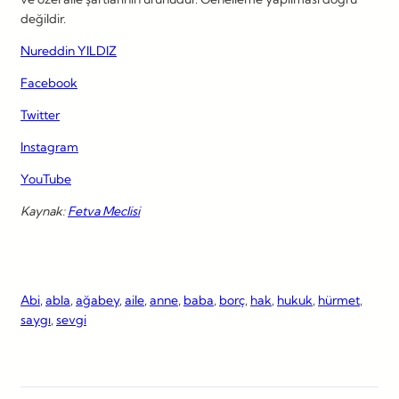
değildir.
Nureddin YILDIZ
Facebook
Twitter
Instagram
YouTube
Kaynak:
Fetva Meclisi
Abi
, 
abla
, 
ağabey
, 
aile
, 
anne
, 
baba
, 
borç
, 
hak
, 
hukuk
, 
hürmet
, 
saygı
, 
sevgi