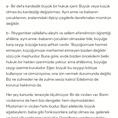
a- Bir defa kardeşlik büyük bir hukuk içerir. Büyük veya küçük
olması bu kardeşliği değiştirmez. Aynı anne ve babanın
çocuklarının, aralarındaki ilişkiyi çizgilerle daraltmaları mümkün
değildir.
b- Peygamber sallallahu aleyhi ve sellem efendimizin öğrettiği
ahlâkta, aynı anne-babanın çocukları olmasalar bile, büyüğe
karşı saygı, küçüğe karşı şefkat vardır. ‘Büyüğümüze hürmet
etmeyen, küçüğümüze merhamet etmeyen bizden değildir.’
sözü çok meşhurdur. Buna göre, evde bizden öncekilerin belki
hukuki bir hakları üzerimizde yoktur; ama ahlâkımız, büyüğe
saygı üzerine kuruludur. Eğer, büyük bu saygıyı kötüye
kullanıyor ve sömürüyorsa, ona izin vermek durumunda değiliz.
Biz ne zulmeder ne de zulme sessiz kalırız! Edebimizi de
koruruz hakkımızı da.
Her şey kanunla, teraziyle ölçülmüyor. Bir de vicdan var. Bizim
vicdanımız da hem bizi dengeler, hem dışımızdakileri.
Müslüman’ın vicdan farkı budur. Bazı ailelerde, büyük
ağabeylerin, baba gibi fonksiyonlara sahip olması ise, gelenek
ve özel aile şartlarının ürünüdür. Genelleme yapılması doğru