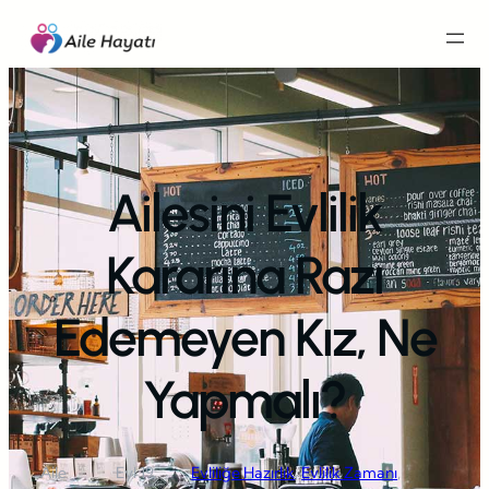
İçeriğe
geç
Ailesini Evlilik
Kararına Razı
Edemeyen Kız, Ne
Yapmalı?
Aile
Eyl 19,
Evliliğe Hazırlık
, 
Evlilik Zamanı
, 
·
·