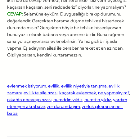
ikisinde de cevap vermedi, her seferinde “biz vermeyeceğiz,
kaçarsan kaçarsın, seni reddederiz” diyorlar, ne yapmalıyım?
CEVAP:
Selamünaleyküm. Duygusallığı bırakıp durumunu
değerlendir. Gerçekten harama düşme tehlikesi hissedecek
durumda mısın? Gerçekten böyle bir tehlike hissediyorsan
bunu yazılı olarak babana veya annene bildir. Buna rağmen
sana yol açmıyorlarsa evlenebilirsin. Yalnız gizli bir iş asla
yapma. Eş adayının ailesi ile beraber hareket et en azından.
Gizli yaparsan, kendini kurtaramazsın.
evlenmek istiyorum
, 
evlilik
, 
evlilik niyetiyle tanışma
, 
evlilik
zamanı
, 
evlilikte aile rızası
, 
kaçarak evlenmek
, 
ne yapmalıyım?
, 
nikahta ebeveyn rızası
, 
nureddin yıldız
, 
nurettin yıldız
, 
yardım
etmeyen akrabalar
, 
zor durumdayım
, 
zorluk çıkaran anne-
baba