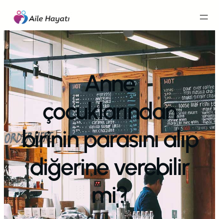
İçeriğe
geç
Anne
çocuklarından
birinin parasını alıp
diğerine verebilir
mi?