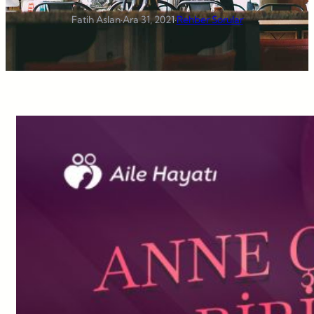
Fatih Aslan
·
Ara 31, 2021
·
Rehber Sorular