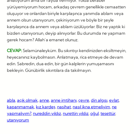
anlatıyorum ama bir fayda vermiyor. Yolda beraber
yürüyemiyorum hocam, arkadaş çevrem genellikle cemaatten
oluşuyor ve onlardan biriyle karşılaşınca yanımda ablam veya
annem olsun utanıyorum, çekiniyorum ve böyle bir şeyle
karşılaşınca da annem veya ablam üzülüyorlar. Biz ne yaptık ki
bizden utanıyorsun, deyip alınıyorlar. Bu durumda ne yapmam
gerek hocam? Allah’a emanet olunuz.
CEVAP:
Selamünaleyküm. Bu sıkıntıyı kendinizden eksiltmeyin,
heyecanınız kaybolmasın. Anlatmaya, rica etmeye de devam
edin. Sabredin, dua edin, bir gün kalplerin yumuşamasını
bekleyin. Günübirlik sıkıntılara da takılmayın.
abla
, 
açık olmak
, 
anne
, 
anne imtihanı
, 
çevre
, 
din algısı
, 
evlat
, 
kapanmamak
, 
kız kardeş
, 
nasihat
, 
nasıl ikna etmeliyim
, 
ne
yapmalıyım?
, 
nureddin yıldız
, 
nurettin yıldız
, 
oğul
, 
tesettür
, 
utanıyorum