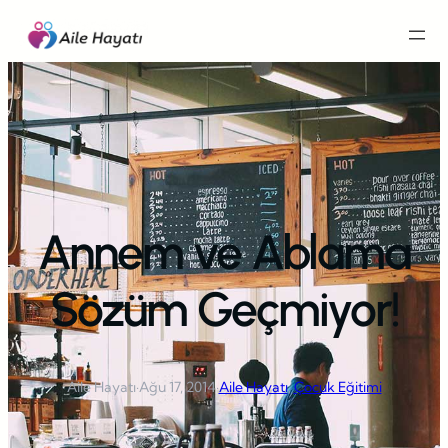
İçeriğe
geç
Annem ve Ablama
Sözüm Geçmiyor!
Aile Hayatı
·
Ağu 17, 2014
·
Aile Hayatı
, 
Çocuk Eğitimi