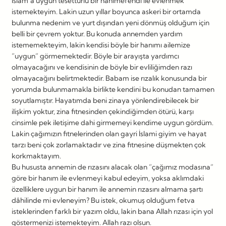
İslam’a uygun tesettürlü bir hanımefendi ile evlenmek
istemekteyim. Lakin uzun yıllar boyunca askeri bir ortamda
bulunma nedenim ve yurt dışından yeni dönmüş olduğum için
belli bir çevrem yoktur. Bu konuda annemden yardım
istememekteyim, lakin kendisi böyle bir hanımı ailemize
”uygun” görmemektedir. Böyle bir arayışta yardımcı
olmayacağını ve kendisinin de böyle bir evliliğimden razı
olmayacağını belirtmektedir. Babam ise rızalık konusunda bir
yorumda bulunmamakla birlikte kendini bu konudan tamamen
soyutlamıştır. Hayatımda beni zinaya yönlendirebilecek bir
ilişkim yoktur, zina fitnesinden çekindiğimden ötürü, karşı
cinsimle pek iletişime dahi girmemeyi kendime uygun gördüm.
Lakin çağımızın fitnelerinden olan gayri İslami giyim ve hayat
tarzı beni çok zorlamaktadır ve zina fitnesine düşmekten çok
korkmaktayım.
Bu hususta annemin de rızasını alacak olan ”çağımız modasına”
göre bir hanım ile evlenmeyi kabul edeyim, yoksa aklımdaki
özelliklere uygun bir hanım ile annemin rızasını almama şartı
dâhilinde mi evleneyim? Bu istek, okumuş olduğum fetva
isteklerinden farklı bir yazım oldu, lakin bana Allah rızası için yol
göstermenizi istemekteyim. Allah razı olsun.