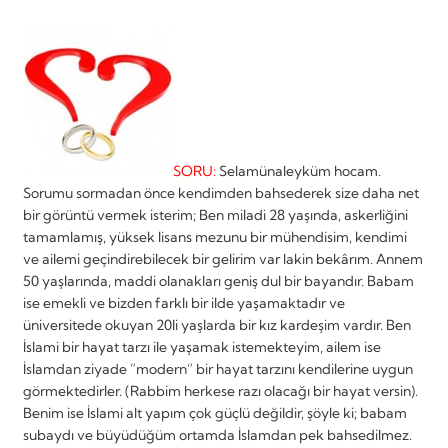
SORU:
Selamünaleyküm hocam.
Sorumu sormadan önce kendimden bahsederek size daha net
bir görüntü vermek isterim; Ben miladi 28 yaşında, askerliğini
tamamlamış, yüksek lisans mezunu bir mühendisim, kendimi
ve ailemi geçindirebilecek bir gelirim var lakin bekârım. Annem
50 yaşlarında, maddi olanakları geniş dul bir bayandır. Babam
ise emekli ve bizden farklı bir ilde yaşamaktadır ve
üniversitede okuyan 20li yaşlarda bir kız kardeşim vardır. Ben
İslami bir hayat tarzı ile yaşamak istemekteyim, ailem ise
İslamdan ziyade ”modern” bir hayat tarzını kendilerine uygun
görmektedirler. (Rabbim herkese razı olacağı bir hayat versin).
Benim ise İslami alt yapım çok güçlü değildir, şöyle ki; babam
subaydı ve büyüdüğüm ortamda İslamdan pek bahsedilmez.