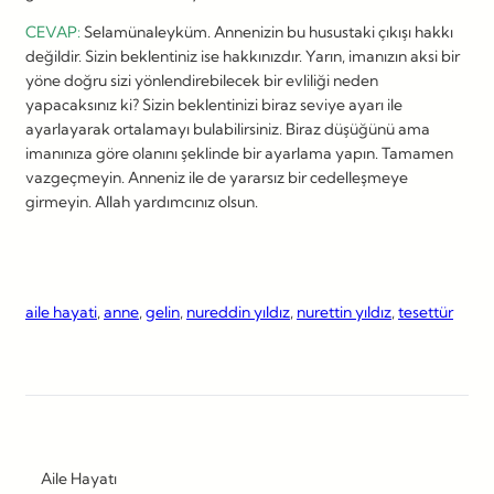
CEVAP:
Selamünaleyküm. Annenizin bu husustaki çıkışı hakkı
değildir. Sizin beklentiniz ise hakkınızdır. Yarın, imanızın aksi bir
yöne doğru sizi yönlendirebilecek bir evliliği neden
yapacaksınız ki? Sizin beklentinizi biraz seviye ayarı ile
ayarlayarak ortalamayı bulabilirsiniz. Biraz düşüğünü ama
imanınıza göre olanını şeklinde bir ayarlama yapın. Tamamen
vazgeçmeyin. Anneniz ile de yararsız bir cedelleşmeye
girmeyin. Allah yardımcınız olsun.
aile hayati
, 
anne
, 
gelin
, 
nureddin yıldız
, 
nurettin yıldız
, 
tesettür
Aile Hayatı