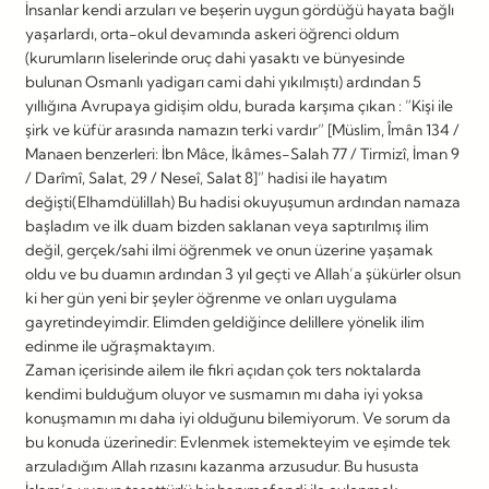
İnsanlar kendi arzuları ve beşerin uygun gördüğü hayata bağlı
yaşarlardı, orta-okul devamında askeri öğrenci oldum
(kurumların liselerinde oruç dahi yasaktı ve bünyesinde
bulunan Osmanlı yadigarı cami dahi yıkılmıştı) ardından 5
yıllığına Avrupaya gidişim oldu, burada karşıma çıkan : ”Kişi ile
şirk ve küfür arasında namazın terki vardır” [Müslim, Îmân 134 /
Manaen benzerleri: İbn Mâce, İkâmes-Salah 77 / Tirmizî, İman 9
/ Darîmî, Salat, 29 / Neseî, Salat 8]” hadisi ile hayatım
değişti(Elhamdülillah) Bu hadisi okuyuşumun ardından namaza
başladım ve ilk duam bizden saklanan veya saptırılmış ilim
değil, gerçek/sahi ilmi öğrenmek ve onun üzerine yaşamak
oldu ve bu duamın ardından 3 yıl geçti ve Allah’a şükürler olsun
ki her gün yeni bir şeyler öğrenme ve onları uygulama
gayretindeyimdir. Elimden geldiğince delillere yönelik ilim
edinme ile uğraşmaktayım.
Zaman içerisinde ailem ile fikri açıdan çok ters noktalarda
kendimi bulduğum oluyor ve susmamın mı daha iyi yoksa
konuşmamın mı daha iyi olduğunu bilemiyorum. Ve sorum da
bu konuda üzerinedir: Evlenmek istemekteyim ve eşimde tek
arzuladığım Allah rızasını kazanma arzusudur. Bu hususta