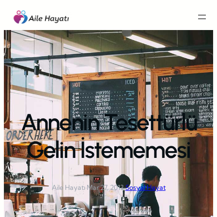
İçeriğe
geç
Annenin Tesettürlü
Gelin İstememesi
Aile Hayatı
·
Mar 27, 2013
·
Sosyal Hayat