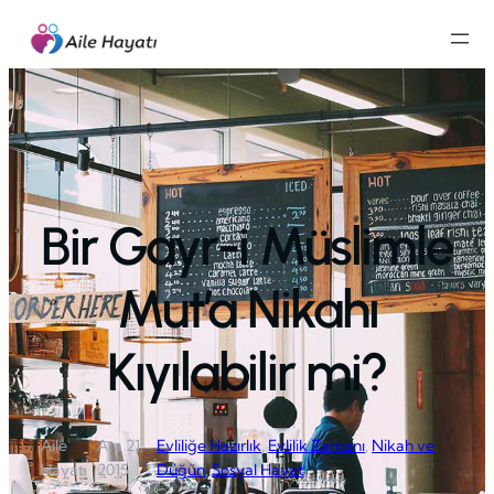
İçeriğe
geç
Bir Gayr-i Müslimle
Mut’a Nikahı
Kıyılabilir mi?
Aile
Ara 21,
Evliliğe Hazırlık
, 
Evlilik Zamanı
, 
Nikah ve
·
·
Hayatı
2015
Düğün
, 
Sosyal Hayat