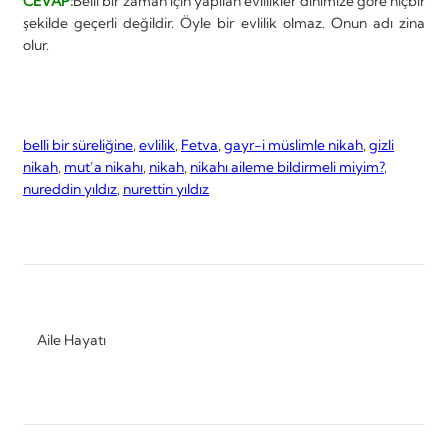
CEVAP:
Belli bir zaman için yapılan evlilikler dinimize göre hiçbir
şekilde geçerli değildir. Öyle bir evlilik olmaz. Onun adı zina
olur.
belli bir süreliğine
, 
evlilik
, 
Fetva
, 
gayr-i müslimle nikah
, 
gizli
nikah
, 
mut’a nikahı
, 
nikah
, 
nikahı aileme bildirmeli miyim?
, 
nureddin yıldız
, 
nurettin yıldız
Aile Hayatı