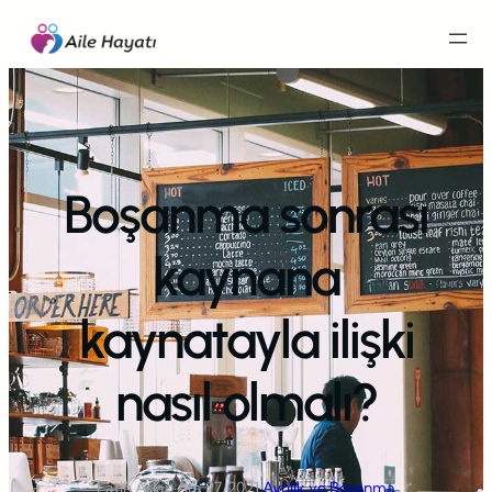
İçeriğe
geç
Boşanma sonrası
kaynana
kaynatayla ilişki
nasıl olmalı?
Fatih Aslan
·
Ara 27, 2021
·
Ayrılık ve Boşanma