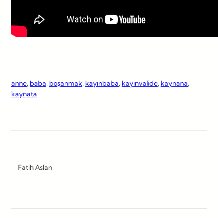
anne
, 
baba
, 
boşanmak
, 
kayınbaba
, 
kayınvalide
, 
kaynana
, 
kaynata
Fatih Aslan