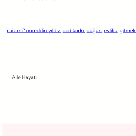
caiz mi? nureddin yıldız
, 
dedikodu
, 
düğün
, 
evlilik
, 
gitmek
Aile Hayatı