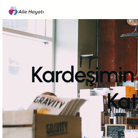
İçeriğe
geç
Kardeşimin
Kat
Aile H