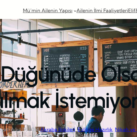
Mü’min Ailenin Yapısı
Ailenin İlmi Faaliyetleri
Elif
 Düğünüde Ols
ılmak İstemiy
ayatı
·
Ağu 19, 2014
·
Akraba İlişkileri
, 
Evliliğe Hazırlık
, 
Nikah ve