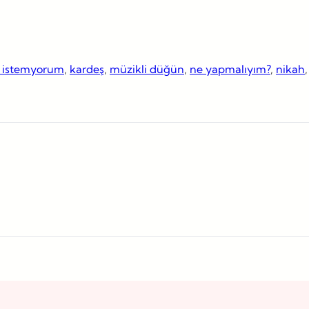
 istemyorum
, 
kardeş
, 
müzikli düğün
, 
ne yapmalıyım?
, 
nikah
,