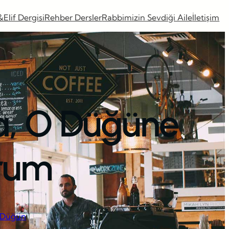
&Elif Dergisi
Rehber Dersler
Rabbimizin Sevdiği Aile
İletişim
a, O Düğüne
orum
 Düğün