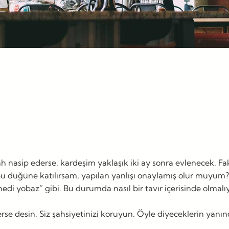
asip ederse, kardeşim yaklaşık iki ay sonra evlenecek. Fak
bu düğüne katılırsam, yapılan yanlışı onaylamış olur muyum
di yobaz” gibi. Bu durumda nasıl bir tavır içerisinde olmalı
se desin. Siz şahsiyetinizi koruyun. Öyle diyeceklerin yanında