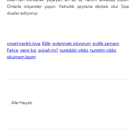
Onlarla istişareler yapın. Yalnızlık şeytana destek olur. Size
dualar ediyoruz.
cinsel içerikli rüya
, 
Elilik
, 
evlenmek istiyorum
, 
evlilik zamanı
, 
Fetva
, 
genç kız
, 
günah mı?
, 
nureddin yıldız
, 
nurettin yıldız
, 
okumam lazım
Aile Hayatı