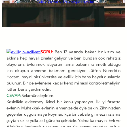
Hayatı
2016
Evlilik Zamanı
, 
Psikolojik Hazırlık
SORU:
Ben 17 yasında bekar bir kızım ve
aklıma hep hayali zinalar geliyor ve ben bundan cok rahatsız
oluyorum. Evlenmek istiyorum ama babam rahmetli oldugu
icin okuyup anneme bakmam gerekiyor. Lütfen Nureddin
Hocam, hayırlı bir üniversite ve evlilik için bana hayırlı dualarda
bulunun. Bir de evlenene kadar kendimi nasıl kontrol etmeliyim
lütfen bana yardım edin.
CEVAP:
Selamünaleyküm.
Kesinlikle evlenmeyi ikinci bir konu yapmayın. İlk iyi fırsatta
evlenin. Muhakkak evlenin, annenize de öyle bakın. Zihninizden
geçenleri uygulamaya koymadıkça bir vebale girmezsiniz ama
şeytan sizi o yolla asıl günaha çekebilir. Yalnız kalmayın. Evli ve
Allah’tan korkarak yaşayan en az üç hanım arkadaş bulun.