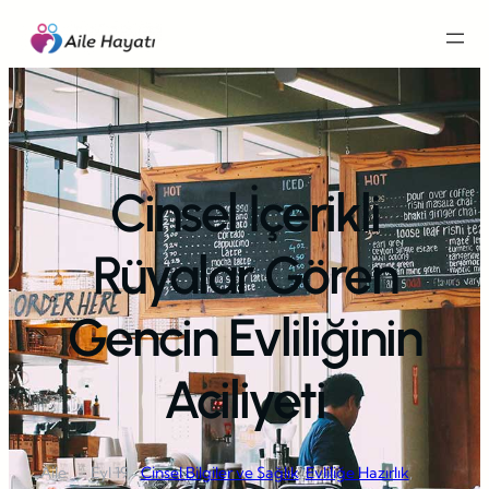
İçeriğe
geç
Cinsel İçerikli
Rüyalar Gören
Gencin Evliliğinin
Aciliyeti
Aile
Eyl 19,
Cinsel Bilgiler ve Sağlık
, 
Evliliğe Hazırlık
, 
·
·