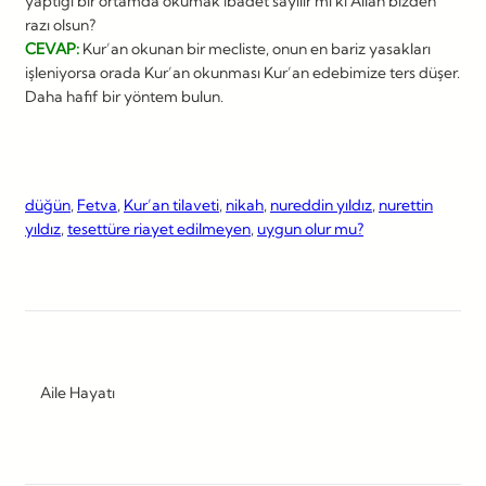
yaptığı bir ortamda okumak ibadet sayılır mı ki Allah bizden
razı olsun?
CEVAP:
Kur’an okunan bir mecliste, onun en bariz yasakları
işleniyorsa orada Kur’an okunması Kur’an edebimize ters düşer.
Daha hafif bir yöntem bulun.
düğün
, 
Fetva
, 
Kur’an tilaveti
, 
nikah
, 
nureddin yıldız
, 
nurettin
yıldız
, 
tesettüre riayet edilmeyen
, 
uygun olur mu?
Aile Hayatı