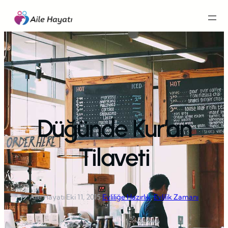
İçeriğe
geç
Düğünde Kur’an
Tilaveti
Aile Hayatı
·
Eki 11, 2015
·
Evliliğe Hazırlık
, 
Evlilik Zamanı