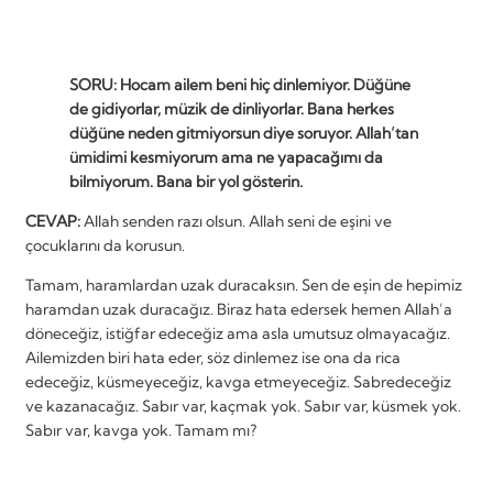
SORU: Hocam ailem beni hiç dinlemiyor. Düğüne
de gidiyorlar, müzik de dinliyorlar. Bana herkes
düğüne neden gitmiyorsun diye soruyor. Allah’tan
ümidimi kesmiyorum ama ne yapacağımı da
bilmiyorum. Bana bir yol gösterin.
CEVAP:
Allah senden razı olsun. Allah seni de eşini ve
çocuklarını da korusun.
Tamam, haramlardan uzak duracaksın. Sen de eşin de hepimiz
haramdan uzak duracağız. Biraz hata edersek hemen Allah’a
döneceğiz, istiğfar edeceğiz ama asla umutsuz olmayacağız.
Ailemizden biri hata eder, söz dinlemez ise ona da rica
edeceğiz, küsmeyeceğiz, kavga etmeyeceğiz. Sabredeceğiz
ve kazanacağız. Sabır var, kaçmak yok. Sabır var, küsmek yok.
Sabır var, kavga yok. Tamam mı?