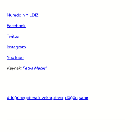
Nureddin YILDIZ
Facebook
Twitter
Instagram
YouTube
Kaynak:
Fetva Meclisi
#düğünegidenaileyekarşıtavır
, 
düğün
, 
sabır