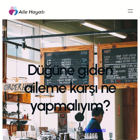
İçeriğe
geç
Düğüne giden
aileme karşı ne
yapmalıyım?
Sena Vakfı
·
Tem 20, 2023
·
Aile Hayatı