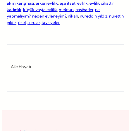
aklın karışması
, 
erken evlilik
, 
eşe itaat
, 
evlilik
, 
evlilik cihattır
, 
kadınlık
, 
küçük yaşta evlilik
, 
mektup
, 
nasihatler
, 
ne
yapmalıyım?
, 
neden evleneyim?
, 
nikah
, 
nureddin yıldız
, 
nurettin
yıldız
, 
özel
, 
sorular
, 
tavsiyeler
Aile Hayatı