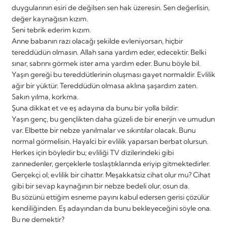
duygularının esiri de değilsen sen hak üzeresin. Sen değerlisin,
değer kaynağısın kızım.
Seni tebrik ederim kızım.
Anne babanın razı olacağı şekilde evleniyorsan, hiçbir
tereddüdün olmasın. Allah sana yardım eder, edecektir. Belki
sınar, sabrını görmek ister ama yardım eder. Bunu böyle bil.
Yaşın gereği bu tereddütlerinin oluşması gayet normaldir. Evlilik
ağır bir yüktür. Tereddüdün olmasa aklına şaşardım zaten.
Sakın yılma, korkma.
Şuna dikkat et ve eş adayına da bunu bir yolla bildir:
Yaşın genç, bu gençlikten daha güzeli de bir enerjin ve umudun
var. Elbette bir nebze yanılmalar ve sıkıntılar olacak. Bunu
normal görmelisin. Hayalci bir evlilik yaparsan berbat olursun.
Herkes için böyledir bu; evliliği TV dizilerindeki gibi
zannedenler, gerçeklerle toslaştıklarında eriyip gitmektedirler.
Gerçekçi ol; evlilik bir cihattır. Meşakkatsiz cihat olur mu? Cihat
gibi bir sevap kaynağının bir nebze bedeli olur, osun da.
Bu sözünü ettiğim esneme payını kabul edersen gerisi çözülür
kendiliğinden. Eş adayından da bunu bekleyeceğini söyle ona.
Bu ne demektir?