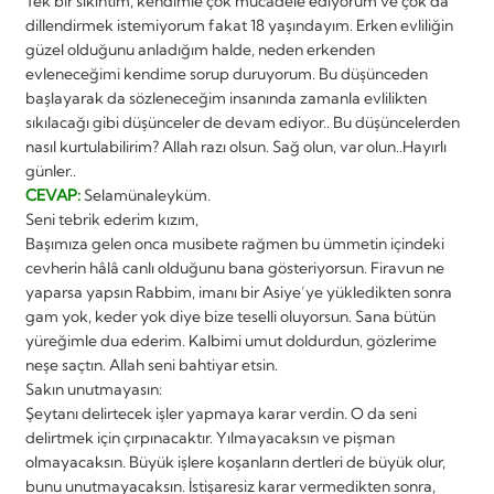
Tek bir sıkıntım, kendimle çok mücadele ediyorum ve çok da
dillendirmek istemiyorum fakat 18 yaşındayım. Erken evliliğin
güzel olduğunu anladığım halde, neden erkenden
evleneceğimi kendime sorup duruyorum. Bu düşünceden
başlayarak da sözleneceğim insanında zamanla evlilikten
sıkılacağı gibi düşünceler de devam ediyor.. Bu düşüncelerden
nasıl kurtulabilirim? Allah razı olsun. Sağ olun, var olun..Hayırlı
günler..
CEVAP:
Selamünaleyküm.
Seni tebrik ederim kızım,
Başımıza gelen onca musibete rağmen bu ümmetin içindeki
cevherin hâlâ canlı olduğunu bana gösteriyorsun. Firavun ne
yaparsa yapsın Rabbim, imanı bir Asiye’ye yükledikten sonra
gam yok, keder yok diye bize teselli oluyorsun. Sana bütün
yüreğimle dua ederim. Kalbimi umut doldurdun, gözlerime
neşe saçtın. Allah seni bahtiyar etsin.
Sakın unutmayasın:
Şeytanı delirtecek işler yapmaya karar verdin. O da seni
delirtmek için çırpınacaktır. Yılmayacaksın ve pişman
olmayacaksın. Büyük işlere koşanların dertleri de büyük olur,
bunu unutmayacaksın. İstişaresiz karar vermedikten sonra,