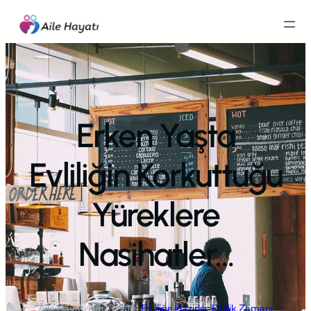
İçeriğe
geç
Erken Yaşta
Evliliğin Korkuttuğu
Yüreklere
Nasihatler…
Aile Hayatı
·
Ağu 3, 2014
·
Evliliğe Hazırlık
, 
Evlilik Zamanı