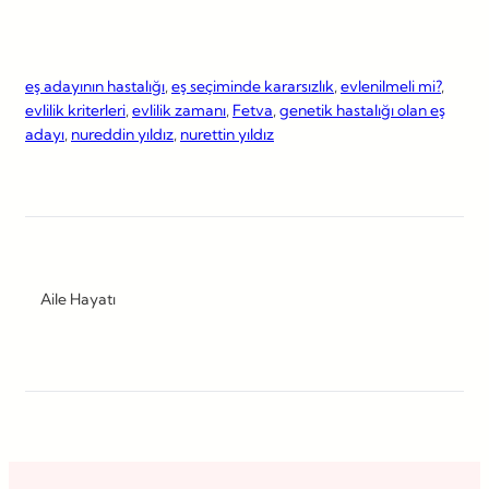
eş adayının hastalığı
, 
eş seçiminde kararsızlık
, 
evlenilmeli mi?
, 
evlilik kriterleri
, 
evlilik zamanı
, 
Fetva
, 
genetik hastalığı olan eş
adayı
, 
nureddin yıldız
, 
nurettin yıldız
Aile Hayatı