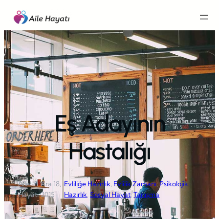
İçeriğe
geç
Eş Adayının
Hastalığı
Aile
Ara 18,
Evliliğe Hazırlık
, 
Evlilik Zamanı
, 
Psikolojik
·
·
Hayatı
2015
Hazırlık
, 
Sosyal Hayat
, 
Tanışma