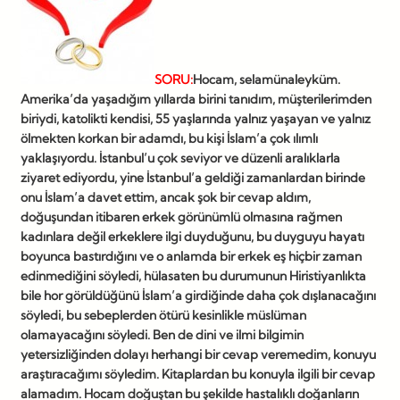
SORU:
Hocam, selamünaleyküm.
Amerika’da yaşadığım yıllarda birini tanıdım, müşterilerimden
biriydi, katolikti kendisi, 55 yaşlarında yalnız yaşayan ve yalnız
ölmekten korkan bir adamdı, bu kişi İslam’a çok ılımlı
yaklaşıyordu. İstanbul’u çok seviyor ve düzenli aralıklarla
ziyaret ediyordu, yine İstanbul’a geldiği zamanlardan birinde
onu İslam’a davet ettim, ancak şok bir cevap aldım,
doğuşundan itibaren erkek görünümlü olmasına rağmen
kadınlara değil erkeklere ilgi duyduğunu, bu duyguyu hayatı
boyunca bastırdığını ve o anlamda bir erkek eş hiçbir zaman
edinmediğini söyledi, hülasaten bu durumunun Hiristiyanlıkta
bile hor görüldüğünü İslam’a girdiğinde daha çok dışlanacağını
söyledi, bu sebeplerden ötürü kesinlikle müslüman
olamayacağını söyledi. Ben de dini ve ilmi bilgimin
yetersizliğinden dolayı herhangi bir cevap veremedim, konuyu
araştıracağımı söyledim. Kitaplardan bu konuyla ilgili bir cevap
alamadım. Hocam doğuştan bu şekilde hastalıklı doğanların