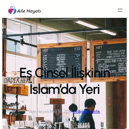
İçeriğe
geç
Eş Cinsel İlişkinin
İslam’da Yeri
Aile Hayatı
·
Mar 16, 2014
·
Evliliğe Hazırlık