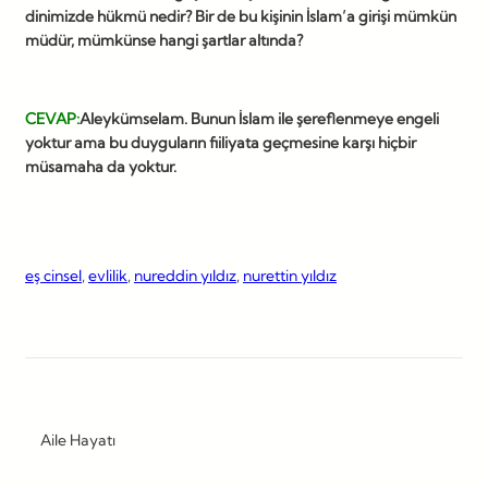
dinimizde hükmü nedir? Bir de bu kişinin İslam’a girişi mümkün
müdür, mümkünse hangi şartlar altında?
CEVAP:
Aleykümselam. Bunun İslam ile şereflenmeye engeli
yoktur ama bu duyguların fiiliyata geçmesine karşı hiçbir
müsamaha da yoktur.
eş cinsel
, 
evlilik
, 
nureddin yıldız
, 
nurettin yıldız
Aile Hayatı