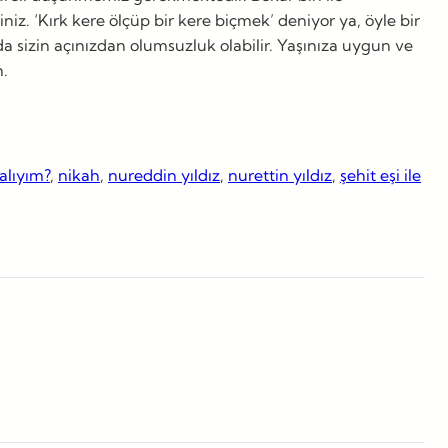
z. ‘Kırk kere ölçüp bir kere biçmek’ deniyor ya, öyle bir
da sizin açınızdan olumsuzluk olabilir. Yaşınıza uygun ve
un.
lıyım?
, 
nikah
, 
nureddin yıldız
, 
nurettin yıldız
, 
şehit eşi ile