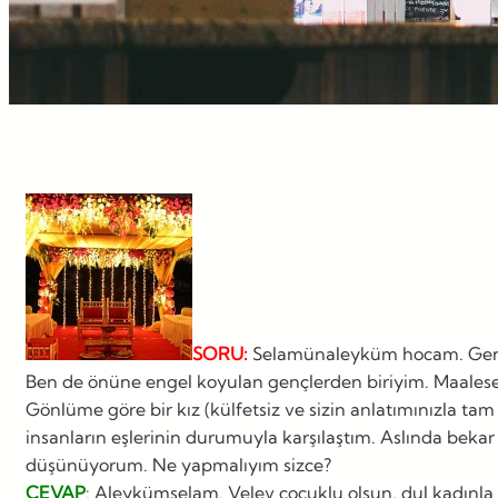
SORU:
Selamünaleyküm hocam. Gençler
Ben de önüne engel koyulan gençlerden biriyim. Maalesef,
Gönlüme göre bir kız (külfetsiz ve sizin anlatımınızla ta
insanların eşlerinin durumuyla karşılaştım. Aslında bekar
düşünüyorum. Ne yapmalıyım sizce?
CEVAP
: Aleykümselam. Velev çocuklu olsun, dul kadınla e