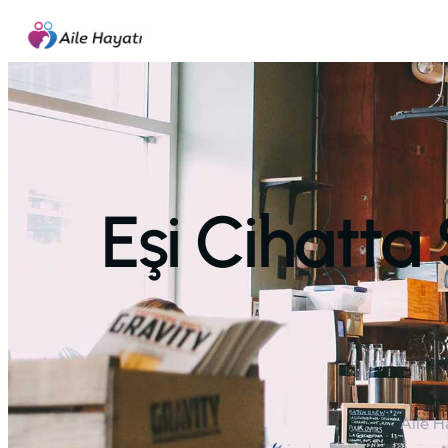
İçeriğe
geç
Eşi Cihatta
Aile H