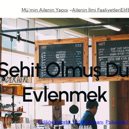
Mü’min Ailenin Yapısı
Ailenin İlmi Faaliyetleri
Elif
 Şehit Olmuş Dul
Evlenmek
ayatı
·
Kas 14, 2014
·
Evliliğe Hazırlık
, 
Evlilik Zamanı
, 
Psikolojik 