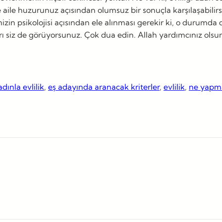
e huzurunuz açısından olumsuz bir sonuçla karşılaşabilirsini
zin psikolojisi açısından ele alınması gerekir ki, o durumda 
ları siz de görüyorsunuz. Çok dua edin. Allah yardımcınız ols
adınla evlilik
, 
eş adayında aranacak kriterler
, 
evlilik
, 
ne yapma