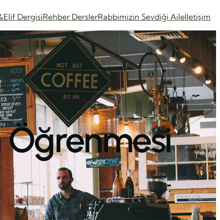
&Elif Dergisi
Rehber Dersler
Rabbimizin Sevdiği Aile
İletişim
im Öğrenmesi