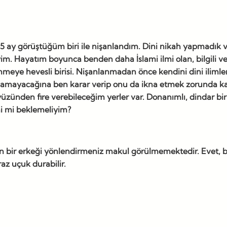
,5 ay görüştüğüm biri ile nişanlandım. Dini nikah yapmadı
yim. Hayatım boyunca benden daha İslami ilmi olan, bilgili v
renmeye hevesli birisi. Nişanlanmadan önce kendini dini ilimle
olamayacağına ben karar verip onu da ikna etmek zorunda kal
yüzünden fire verebileceğim yerler var. Donanımlı, dindar b
i mi beklemeliyim?
in bir erkeği yönlendirmeniz makul görülmemektedir. Evet, 
az uçuk durabilir.