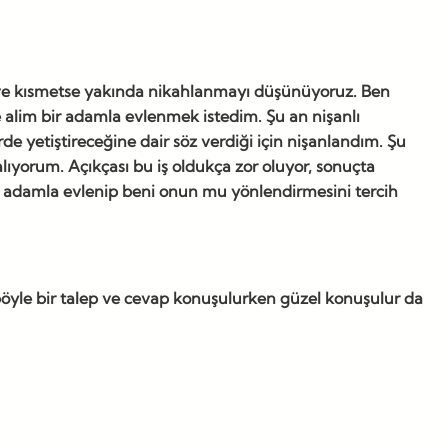
k ve kısmetse yakında nikahlanmayı düşünüyoruz. Ben
e alim bir adamla evlenmek istedim. Şu an nişanlı
rde yetiştireceğine dair söz verdiği için nişanlandım. Şu
ıyorum. Açıkçası bu iş oldukça zor oluyor, sonuçta
ir adamla evlenip beni onun mu yönlendirmesini tercih
böyle bir talep ve cevap konuşulurken güzel konuşulur da