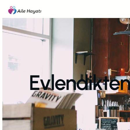
İçeriğe
geç
Evlendikten