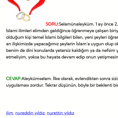
SORU:
Selamünaleyküm.
1 ay önce 2
İslami ilimleri elimden geldiğince öğrenmeye çalışan biri
olduğum kişi temel İslami bilgileri bilen, yeni şeyleri öğ
an ilişkimizde yapacağımız şeylerin İslam’a uygun olup 
benim de dini konularda yetersiz kaldığım ya da nefsim 
etmeliyim, yoksa bu hayata devam edip onun yetişmesin
CEVAP:
Aleykümselam. İlke olarak, evlendikten sonra siz
uygulaması zordur. Tekrar düşünün, böyle bir beklenti bir
ilim
, 
nureddin yıldız
, 
nurettin yıldız