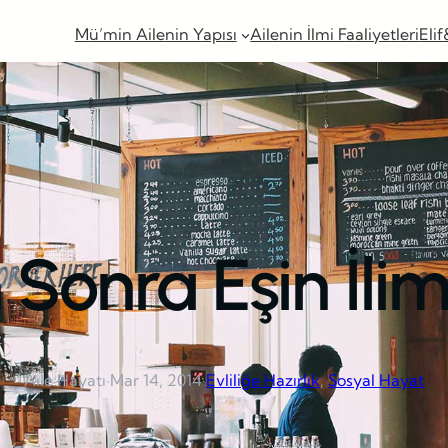
Mü’min Ailenin Yapısı
Ailenin İlmi Faaliyetleri
Elif
 Sonra Eşin İl
Aile Hayatı
·
Mar 14, 2014
·
Evliliğe Hazırlık
, 
Sosyal Hayat