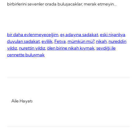
birbirlerini sevenler orada buluşacaklar, merak etmeyin…
bir daha evlenmeyeceğim
, 
eş adayına sadakat
, 
eski nişanlıya
duyulan sadakat
, 
evlilik
, 
Fetva
, 
mümkün mü?
, 
nikah
, 
nureddin
yıldız
, 
nurettin yıldız
, 
ölen birine nikah kıymak
, 
sevdiği ile
cennette buluşmak
Aile Hayatı