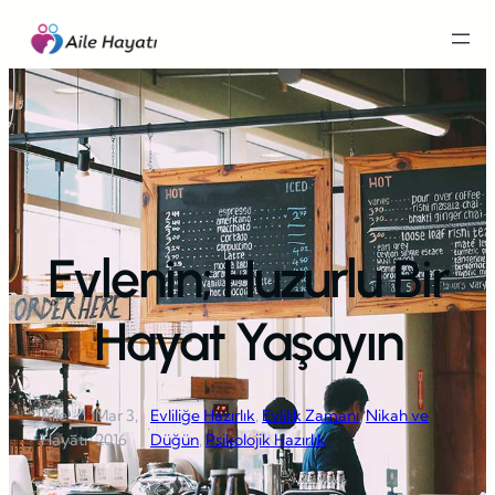
İçeriğe
geç
Evlenin; Huzurlu Bir
Hayat Yaşayın
Aile
Mar 3,
Evliliğe Hazırlık
, 
Evlilik Zamanı
, 
Nikah ve
·
·
Hayatı
2016
Düğün
, 
Psikolojik Hazırlık