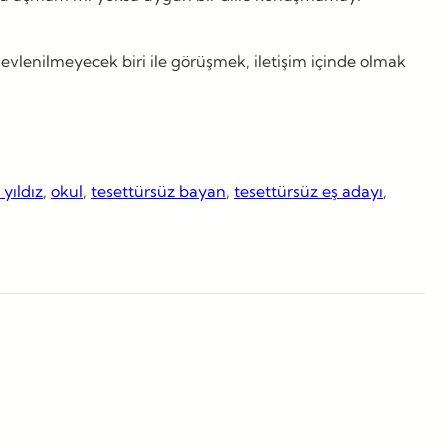
evlenilmeyecek biri ile görüşmek, iletişim içinde olmak
 yıldız
, 
okul
, 
tesettürsüz bayan
, 
tesettürsüz eş adayı
, 