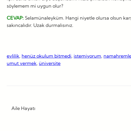
söylemem mi uygun olur?
CEVAP:
Selamünaleyküm. Hangi niyetle olursa olsun karşı 
sakıncalıdır. Uzak durmalısınız.
evlilik
, 
henüz okulum bitmedi
, 
istemiyorum
, 
namahremle
umut vermek
, 
üniversite
Aile Hayatı