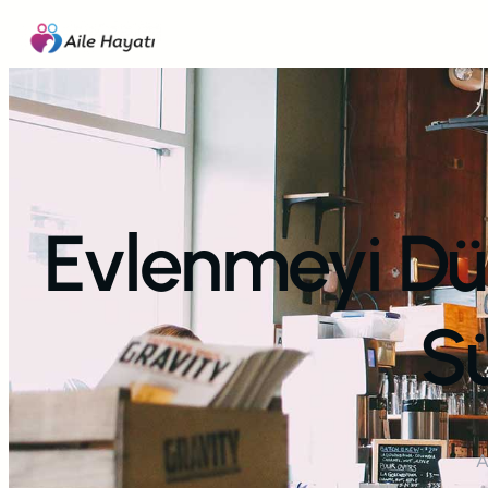
İçeriğe
geç
Evlenmeyi Dü
Sü
A