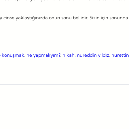
cinse yaklaştığınızda onun sonu bellidir. Sizin için sonunda 
 konuşmak
, 
ne yapmalıyım?
, 
nikah
, 
nureddin yıldız
, 
nurettin