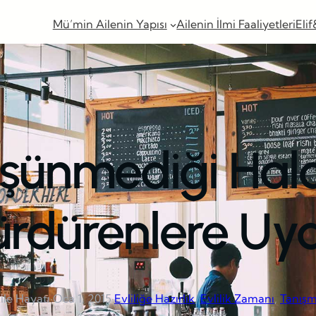
Mü’min Ailenin Yapısı
Ailenin İlmi Faaliyetleri
Elif
şünmediği Hal
rdürenlere Uya
ile Hayatı
·
Oca 1, 2015
·
Evliliğe Hazırlık
, 
Evlilik Zamanı
, 
Tanış