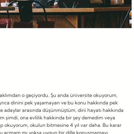
n aklımdan o geçiyordu. Şu anda üniversite okuyorum,
 Ayrıca dinini pek yaşamayan ve bu konu hakkında pek
ece adaylar arasında düşünmüştüm, dini hayatı hakkında
dım şimdi, ona evlilik hakkında bir şey demedim veya
ıp okuyorum, okulun bitmesine 4 yıl var daha. Bu karar
unu açmam mı yoksa uygun bir dille konuşmamayı