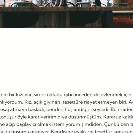
in bir kızı var, şimdi olduğu gibi önceden de evlenmek içi
ıyordum. Kız, açık giyinen, tesettüre riayet etmeyen biri.
 mesaj atmaya başladı, benden hoşlandığını söyledi. Ben sad
a konuşur öyle karar veririm diye düşünmüştüm. Kararsız kal
ine açıp bağlayıcı olmak istemiyorum şimdiden. Çünkü ben t
k da hoşuma gitmiyor. Kendisine evlilik ve tesettür konus