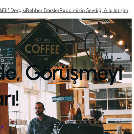
&Elif Dergisi
Rehber Dersler
Rabbimizin Sevdiği Aile
İletişim
de, Görüşmeyi
rı!
ma