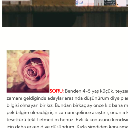
SORU:
Benden 4-5 yaş küçük, teyzem
zamanı geldiğinde adaylar arasında düşünürüm diye planl
bilgisi olmayan bir kız. Bundan birkaç ay önce kız bana
pek bilgim olmadığı için zamanı gelince araştırır, onunl
tesettürü teklif etmedim henüz. Evlilik konusunu kendis
için daha erken diye düşündüm. Kızla şimdiden konuşma