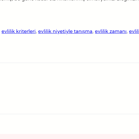
, 
evlilik kriterleri
, 
evlilik niyetiyle tanışma
, 
evlilik zamanı
, 
evli