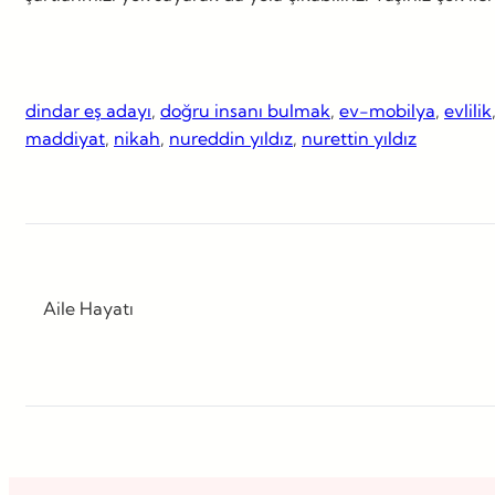
dindar eş adayı
, 
doğru insanı bulmak
, 
ev-mobilya
, 
evlilik
maddiyat
, 
nikah
, 
nureddin yıldız
, 
nurettin yıldız
Aile Hayatı