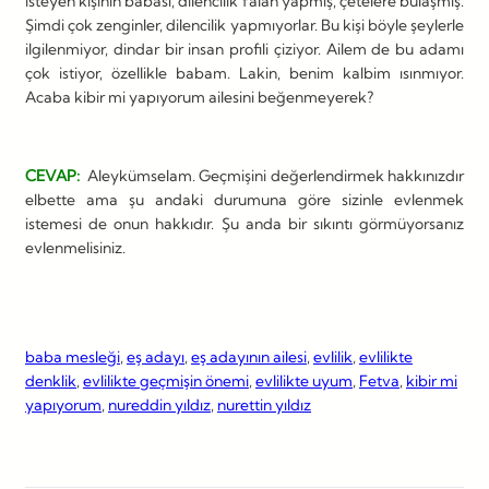
isteyen kişinin babası, dilencilik falan yapmış, çetelere bulaşmış.
Şimdi çok zenginler, dilencilik yapmıyorlar. Bu kişi böyle şeylerle
ilgilenmiyor, dindar bir insan profili çiziyor. Ailem de bu adamı
çok istiyor, özellikle babam. Lakin, benim kalbim ısınmıyor.
Acaba kibir mi yapıyorum ailesini beğenmeyerek?
CEVAP:
Aleykümselam. Geçmişini değerlendirmek hakkınızdır
elbette ama şu andaki durumuna göre sizinle evlenmek
istemesi de onun hakkıdır. Şu anda bir sıkıntı görmüyorsanız
evlenmelisiniz.
baba mesleği
, 
eş adayı
, 
eş adayının ailesi
, 
evlilik
, 
evlilikte
denklik
, 
evlilikte geçmişin önemi
, 
evlilikte uyum
, 
Fetva
, 
kibir mi
yapıyorum
, 
nureddin yıldız
, 
nurettin yıldız