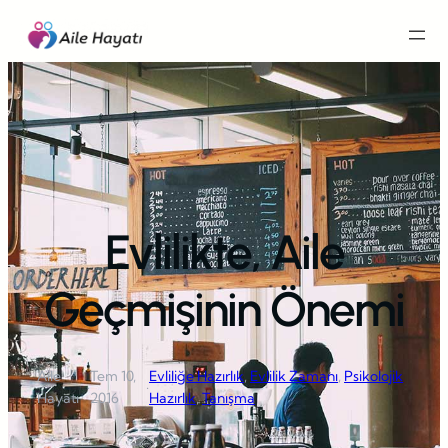
İçeriğe
geç
Evlilikte, Aile
Geçmişinin Önemi
Aile
Tem 10,
Evliliğe Hazırlık
, 
Evlilik Zamanı
, 
Psikolojik
·
·
Hayatı
2016
Hazırlık
, 
Tanışma