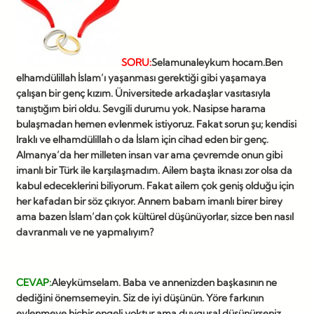
SORU:
Selamunaleykum hocam.Ben
elhamdülillah İslam’ı yaşanması gerektiği gibi yaşamaya
çalışan bir genç kızım. Üniversitede arkadaşlar vasıtasıyla
tanıştığım biri oldu. Sevgili durumu yok. Nasipse harama
bulaşmadan hemen evlenmek istiyoruz. Fakat sorun şu; kendisi
Iraklı ve elhamdülillah o da İslam için cihad eden bir genç.
Almanya’da her milleten insan var ama çevremde onun gibi
imanlı bir Türk ile karşılaşmadım. Ailem başta iknası zor olsa da
kabul edeceklerini biliyorum. Fakat ailem çok geniş olduğu için
her kafadan bir söz çıkıyor. Annem babam imanlı birer birey
ama bazen İslam’dan çok kültürel düşünüyorlar, sizce ben nasıl
davranmalı ve ne yapmalıyım?
CEVAP:
Aleykümselam. Baba ve annenizden başkasının ne
dediğini önemsemeyin. Siz de iyi düşünün. Yöre farkının
evlenmeye hiçbir engeli yoktur ama duygusal düşünürseniz