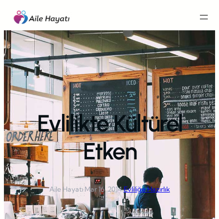
İçeriğe
geç
Evlilikte Kültürel
Etken
Aile Hayatı
·
Mar 16, 2014
·
Evliliğe Hazırlık