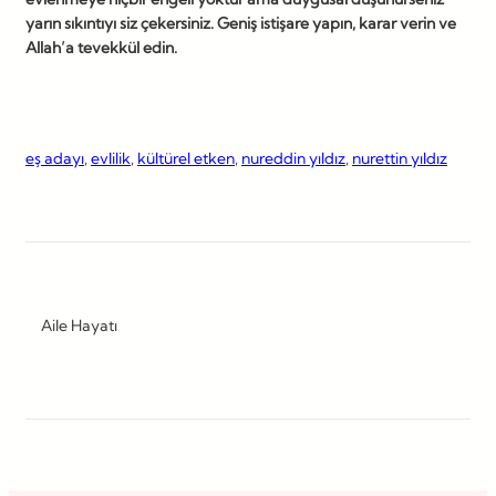
yarın sıkıntıyı siz çekersiniz. Geniş istişare yapın, karar verin ve
Allah’a tevekkül edin.
eş adayı
, 
evlilik
, 
kültürel etken
, 
nureddin yıldız
, 
nurettin yıldız
Aile Hayatı