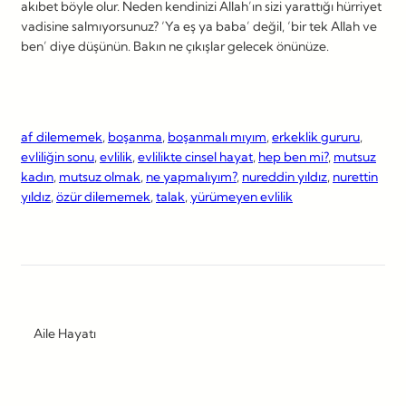
akıbet böyle olur. Neden kendinizi Allah’ın sizi yarattığı hürriyet
vadisine salmıyorsunuz? ‘Ya eş ya baba’ değil, ‘bir tek Allah ve
ben’ diye düşünün. Bakın ne çıkışlar gelecek önünüze.
af dilememek
, 
boşanma
, 
boşanmalı mıyım
, 
erkeklik gururu
, 
evliliğin sonu
, 
evlilik
, 
evlilikte cinsel hayat
, 
hep ben mi?
, 
mutsuz
kadın
, 
mutsuz olmak
, 
ne yapmalıyım?
, 
nureddin yıldız
, 
nurettin
yıldız
, 
özür dilememek
, 
talak
, 
yürümeyen evlilik
Aile Hayatı