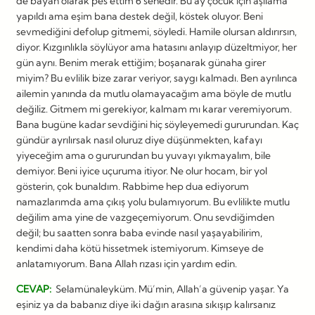
de bayan olarak pes ettim 6 senedir. Bu ay çocuk için aşılama
yapıldı ama eşim bana destek değil, köstek oluyor. Beni
sevmediğini defolup gitmemi, söyledi. Hamile olursan aldırırsın,
diyor. Kızgınlıkla söylüyor ama hatasını anlayıp düzeltmiyor, her
gün aynı. Benim merak ettiğim; boşanarak günaha girer
miyim? Bu evlilik bize zarar veriyor, saygı kalmadı. Ben ayrılınca
ailemin yanında da mutlu olamayacağım ama böyle de mutlu
değiliz. Gitmem mi gerekiyor, kalmam mı karar veremiyorum.
Bana bugüne kadar sevdiğini hiç söyleyemedi gururundan. Kaç
gündür ayrılırsak nasıl oluruz diye düşünmekten, kafayı
yiyeceğim ama o gururundan bu yuvayı yıkmayalım, bile
demiyor. Beni iyice uçuruma itiyor. Ne olur hocam, bir yol
gösterin, çok bunaldım. Rabbime hep dua ediyorum
namazlarımda ama çıkış yolu bulamıyorum. Bu evlilikte mutlu
değilim ama yine de vazgeçemiyorum. Onu sevdiğimden
değil; bu saatten sonra baba evinde nasıl yaşayabilirim,
kendimi daha kötü hissetmek istemiyorum. Kimseye de
anlatamıyorum. Bana Allah rızası için yardım edin.
CEVAP:
Selamünaleyküm. Mü’min, Allah’a güvenip yaşar. Ya
eşiniz ya da babanız diye iki dağın arasına sıkışıp kalırsanız