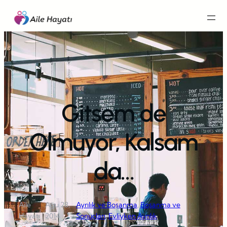
İçeriğe
geç
Gitsem de
Olmuyor, Kalsam
da…
Aile
Ağu 28,
Ayrılık ve Boşanma
, 
Boşanma ve
·
·
Hayatı
2014
Sonuçları
, 
Evliyken Ayrılık