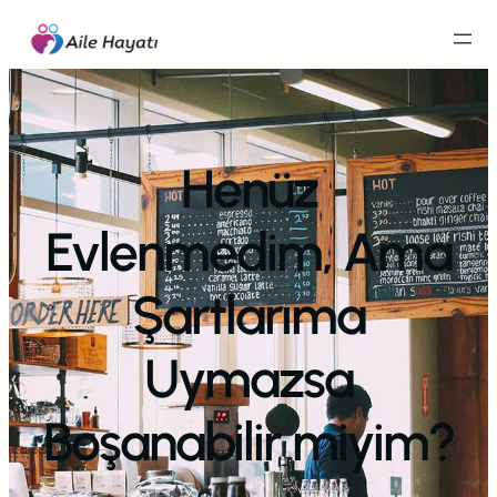
İçeriğe
geç
Henüz
Evlenmedim, Ama
Şartlarıma
Uymazsa
Boşanabilir miyim?