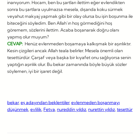
inanıyorum. Hocam, ben bu şartları ilettim eğer evlendikten
sonra bu şartlara uyulmazsa mesela, dışarıda koku sürmek
veyahut makyaj yapmak gibi bir olay olursa bu işin boşunma ile
biteceğini söyledim. Ben Allah’ın hoş görmediğini hoş
göremem, sözlerini ilettim. Acaba boşanarak doğru olanı
yapmış olur muyum?
CEVAP:
Henüz evlenmeden boşamaya kalkışmak bir aşırılıktır.
Kesin çizgileri ancak Allah teala belirler. Mesela önemli olan
tesettürdür. Çarşaf veya başka bir kıyafet onu sağlıyorsa senin
yaptığın aşırılık olur. Bu bekar zamanında böyle büyük sözler
söylemen, iyi bir işaret değil.
bekar
, 
eş adayından beklentiler
, 
evlenmeden boşanmayı
düşünmek
, 
evlilik
, 
Fetva
, 
nureddin yıldız
, 
nurettin yıldız
, 
tesettür