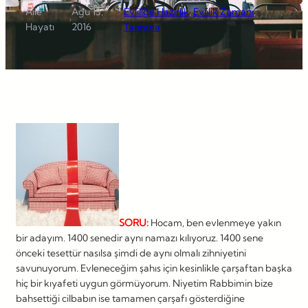
Aile
Ağu 13,
Evliliğe Hazırlık
, 
Evlilik Zamanı
, 
·
·
Hayatı
2016
Tanışma
SORU:
Hocam, ben evlenmeye yakın
bir adayım. 1400 senedir aynı namazı kılıyoruz. 1400 sene
önceki tesettür nasılsa şimdi de aynı olmalı zihniyetini
savunuyorum. Evleneceğim şahıs için kesinlikle çarşaftan başka
hiç bir kıyafeti uygun görmüyorum. Niyetim Rabbimin bize
bahsettiği cilbabın ise tamamen çarşafı gösterdiğine