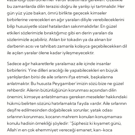
bu zamanlarda dilin terazisi doğru ile yanlışı iyi tartmalıdır. Her
gün yüz yüze bakan, ömrü birlikte geçecek kimseler
birbirlerine verecekleri en ağır yaraları diliyle verebileceklerini
bilip hususiyetle sözel hatalardan sakınmalıdırlar. En güzel
etkileri sözlerimizle bıraktığımız gibi en derin yaraları da
sözlerimizle açabiliriz. Atılan bir tokadın ya da alınan bir
darbenin acısı ve tahribatı zamanla kolayca geçebilecekken dil
ile açılan yaralar ölene kadar iyileşmeyecektir.
Sadece ağır hakaretlerle yaralamaz aile içinde insanlar
birbirlerini. Yine dilleri aracılığı ile yapabilecekleri en büyük
yanlışlardan birisi de aile sırlarını ifşa etmek, başkalarına
anlatmaktır. Bu hususta Peygamber’imizin sözü bize ne güzel
rehberdir. Ailenin bütünlüğünün korunması açısından dilin
önemini, kimseye anlatılmaması gereken meseleler hakkındaki
hükmü belirten sözünü hatırlamakta fayda vardır. Aile sırlarının
deşifre edilmesinden doğabilecek sorunlar, yatak odası
sırlarının korunması, kocanın mahrem konuları konuşmaması
konulu hadisin örnekliği şöyledir: “Şüphesiz ki kıyamet günü,
Allah’ın en çok ehemmiyet vereceği emanet, karı-koca