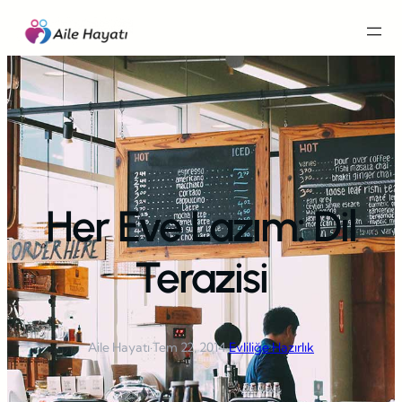
İçeriğe
geç
Her Eve Lazım: Dil
Terazisi
Aile Hayatı
·
Tem 22, 2014
·
Evliliğe Hazırlık