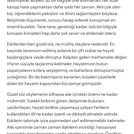
teslimiyetle. Böylesi, az bir bilgiyle öne atılmaktan, her söze
karışıp hata yapmaktan daha iyidir her zaman. Aklı çok olan
kişi, öğrendiklerini pekiştirir ve ilmini sağlamlaştırır böylece.
İletişimde düşünerek, sonucu hesap ederek konuşmak en
önemli kuraldır. Tane tane, gerektiği kadar, özlü bir bilgiyle
konuşan kimseleri hep daha çok sever ve dinlemek isteriz.
Eskilerden beri güzel söz, ne müthiş olaylara nedendir. En
başında terennüm edilmiş anlamlı bir çift nükte ne hayırlı
başlangıçlara vesile olmuştur. Kalpten gelen merhamete değen
irfanın süsüyle taçlanmış kelimeler, hayatımızın bütün
papatyalarını kırlara serpiştirmiş ve baharlara dönüştürmüştür
yüreğimizi. Bir de bakmışsınız kenarları, köşeleri çiçeklerle
dolan bir hayatın kapısından biz içeriye girmişizdir.
Güzel söz söylemenin bilhassa aile içindeki önemi ne kadar
mühimdir. Sürekli birbirini gören, iletişimde bulunan,
yardımlaşan, hayatı birlikte yaşamaya çalışan fertlerin
kullandıkları dil ne kadar özenli ve dikkatli olmalıdır aslında.
Eskilerin tabiriyle iyice pişirmeden sarf edilmemelidir kelimeler.
Aile içerisinde zaman zaman ilişkilerin incindiği, hassasiyet
kazandığı özel dönemler vardır atlatılması gereken. Özellikle