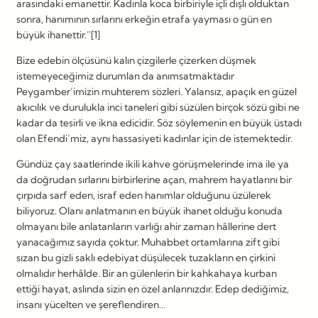
arasındaki emanettir. Kadınla koca birbiriyle içli dışlı olduktan
sonra, hanımının sırlarını erkeğin etrafa yayması o gün en
büyük ihanettir.”[1]
Bize edebin ölçüsünü kalın çizgilerle çizerken düşmek
istemeyeceğimiz durumları da anımsatmaktadır
Peygamber’imizin muhterem sözleri. Yalansız, apaçık en güzel
akıcılık ve durulukla inci taneleri gibi süzülen birçok sözü gibi ne
kadar da tesirli ve ikna edicidir. Söz söylemenin en büyük üstadı
olan Efendi’miz, aynı hassasiyeti kadınlar için de istemektedir.
Gündüz çay saatlerinde ikili kahve görüşmelerinde ima ile ya
da doğrudan sırlarını birbirlerine açan, mahrem hayatlarını bir
çırpıda sarf eden, israf eden hanımlar olduğunu üzülerek
biliyoruz. Olanı anlatmanın en büyük ihanet olduğu konuda
olmayanı bile anlatanların varlığı ahir zaman hâllerine dert
yanacağımız sayıda çoktur. Muhabbet ortamlarına zift gibi
sızan bu gizli saklı edebiyat düşülecek tuzakların en çirkini
olmalıdır herhâlde. Bir an gülenlerin bir kahkahaya kurban
ettiği hayat, aslında sizin en özel anlarınızdır. Edep dediğimiz,
insanı yücelten ve şereflendiren…