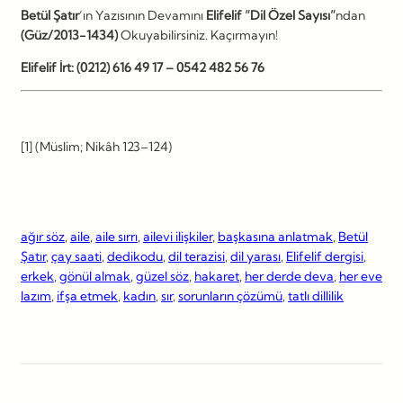
Betül Şatır
‘ın Yazısının Devamını
Elifelif “Dil Özel Sayısı”
ndan
(Güz/2013-1434)
Okuyabilirsiniz. Kaçırmayın!
Elifelif İrt: (0212) 616 49 17 – 0542 482 56 76
[1] (Müslim; Nikâh 123–124)
ağır söz
, 
aile
, 
aile sırrı
, 
ailevi ilişkiler
, 
başkasına anlatmak
, 
Betül
Şatır
, 
çay saati
, 
dedikodu
, 
dil terazisi
, 
dil yarası
, 
Elifelif dergisi
, 
erkek
, 
gönül almak
, 
güzel söz
, 
hakaret
, 
her derde deva
, 
her eve
lazım
, 
ifşa etmek
, 
kadın
, 
sır
, 
sorunların çözümü
, 
tatlı dillilik